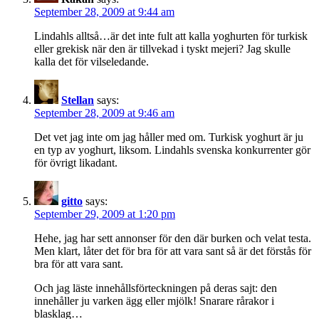
September 28, 2009 at 9:44 am
Lindahls alltså…är det inte fult att kalla yoghurten för turkisk
eller grekisk när den är tillvekad i tyskt mejeri? Jag skulle
kalla det för vilseledande.
Stellan
says:
September 28, 2009 at 9:46 am
Det vet jag inte om jag håller med om. Turkisk yoghurt är ju
en typ av yoghurt, liksom. Lindahls svenska konkurrenter gör
för övrigt likadant.
gitto
says:
September 29, 2009 at 1:20 pm
Hehe, jag har sett annonser för den där burken och velat testa.
Men klart, låter det för bra för att vara sant så är det förstås för
bra för att vara sant.
Och jag läste innehållsförteckningen på deras sajt: den
innehåller ju varken ägg eller mjölk! Snarare rårakor i
blasklag…