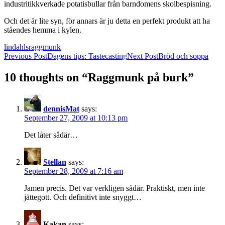
industritikkverkade potatisbullar från barndomens skolbespisning.
Och det är lite syn, för annars är ju detta en perfekt produkt att ha
ståendes hemma i kylen.
lindahls
raggmunk
Post
Previous Post
Dagens tips: Tastecasting
Next Post
Bröd och soppa
navigation
10 thoughts on “Raggmunk på burk”
dennisMat
says:
September 27, 2009 at 10:13 pm
Det låter sådär…
Stellan
says:
September 28, 2009 at 7:16 am
Jamen precis. Det var verkligen sådär. Praktiskt, men inte
jättegott. Och definitivt inte snyggt…
Kakan
says: