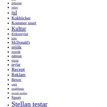
iphone
jerlov
jul
Kokböcker
Kommer snart
Kultur
Köksprylar
kött
McDonald's
mjölk
musik
nätmat
pizza
prylar
Recept
Reklam
Resor
smör
snabbmat
sociala medier
Sport
Stellan testar