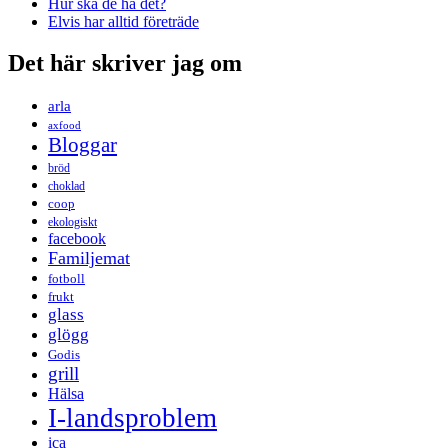
Hur ska de ha det?
Elvis har alltid företräde
Det här skriver jag om
arla
axfood
Bloggar
bröd
choklad
coop
ekologiskt
facebook
Familjemat
fotboll
frukt
glass
glögg
Godis
grill
Hälsa
I-landsproblem
ica