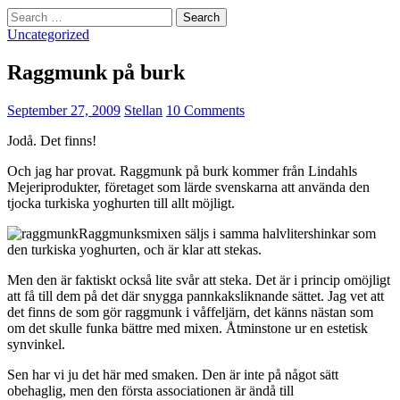
Search
for:
Uncategorized
Raggmunk på burk
September 27, 2009
Stellan
10 Comments
Jodå. Det finns!
Och jag har provat. Raggmunk på burk kommer från Lindahls
Mejeriprodukter, företaget som lärde svenskarna att använda den
tjocka turkiska yoghurten till allt möjligt.
Raggmunksmixen säljs i samma halvlitershinkar som
den turkiska yoghurten, och är klar att stekas.
Men den är faktiskt också lite svår att steka. Det är i princip omöjligt
att få till dem på det där snygga pannkaksliknande sättet. Jag vet att
det finns de som gör raggmunk i våffeljärn, det känns nästan som
om det skulle funka bättre med mixen. Åtminstone ur en estetisk
synvinkel.
Sen har vi ju det här med smaken. Den är inte på något sätt
obehaglig, men den första associationen är ändå till