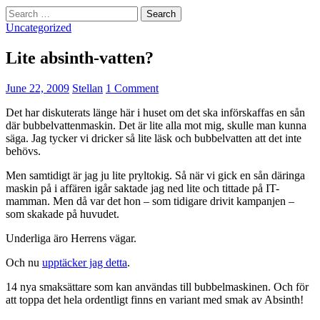
Search
for:
Uncategorized
Lite absinth-vatten?
June 22, 2009
Stellan
1 Comment
Det har diskuterats länge här i huset om det ska införskaffas en sån
där bubbelvattenmaskin. Det är lite alla mot mig, skulle man kunna
säga. Jag tycker vi dricker så lite läsk och bubbelvatten att det inte
behövs.
Men samtidigt är jag ju lite pryltokig. Så när vi gick en sån däringa
maskin på i affären igår saktade jag ned lite och tittade på IT-
mamman. Men då var det hon – som tidigare drivit kampanjen –
som skakade på huvudet.
Underliga äro Herrens vägar.
Och nu
upptäcker jag detta
.
14 nya smaksättare som kan användas till bubbelmaskinen. Och för
att toppa det hela ordentligt finns en variant med smak av Absinth!