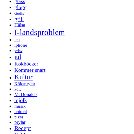
glass
glögg
Godis
grill
Hälsa
I-landsproblem
ica
iphone
jerlov
jul
Kokböcker
Kommer snart
Kultur
Köksprylar
kött
McDonald's
mjölk
musik
nätmat
pizza
prylar
Recept