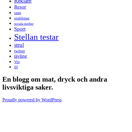
Reklam
Resor
smör
snabbmat
sociala medier
Sport
Stellan testar
strul
twitter
tävling
Vin
öl
En blogg om mat, dryck och andra
livsviktiga saker.
Proudly powered by WordPress