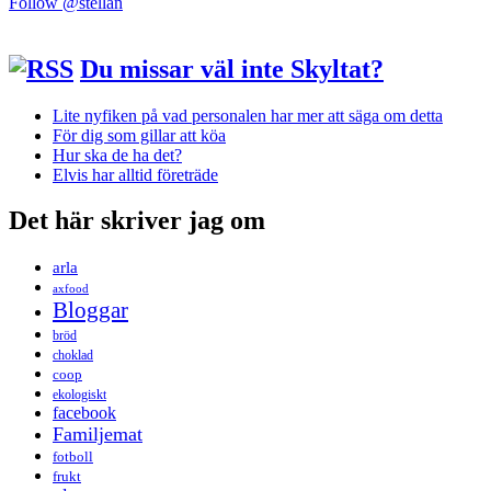
Follow @stellan
Du missar väl inte Skyltat?
Lite nyfiken på vad personalen har mer att säga om detta
För dig som gillar att köa
Hur ska de ha det?
Elvis har alltid företräde
Det här skriver jag om
arla
axfood
Bloggar
bröd
choklad
coop
ekologiskt
facebook
Familjemat
fotboll
frukt