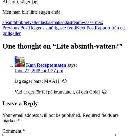
Absurth, säger jag.
Men man blir liiite sugen ändå.
absinth
bubbelvatten
läska
smak
sodastream
waasermax
Post
Previous Post
Helgens smörigaste fynd
Next Post
Rapport från ett
grillgaller
navigation
One thought on “Lite absinth-vatten?”
Kari Receptomaten
says:
June 22, 2009 at 1:27 pm
Jag säger bara: MÄÄH! 😉
Vad är det för fel på kranvatten, öl och Cola? 😀
Leave a Reply
Your email address will not be published.
Required fields are
marked
*
Comment
*