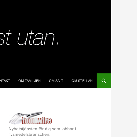
IP TO CONTENT
NTAKT
OM FAMILJEN
OM SALT
OM STELLAN
Nyhetstjänsten för dig som jobbar i
livsmedelsbranschen.