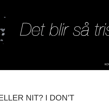
SK
KO
ELLER NIT? I DON’T