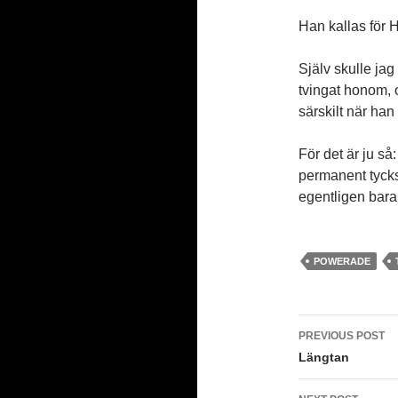
Han kallas för H
Själv skulle jag
tvingat honom, 
särskilt när han
För det är ju så
permanent tycks 
egentligen bara
POWERADE
Post
PREVIOUS POST
navigati
Längtan