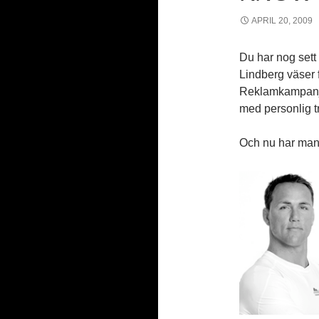
APRIL 20, 2009
Du har nog sett
Lindberg väser 
Reklamkampanje
med personlig tr
Och nu har man 