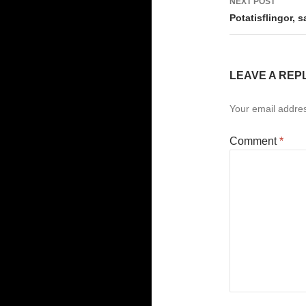
NEXT POST
Potatisflingor, s
LEAVE A REP
Your email addres
Comment
*