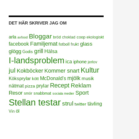
DET HÄR SKRIVER JAG OM
Bloggar
arla
coop
bröd
choklad
ekologiskt
axfood
Familjemat
facebook
glass
frukt
fotboll
grill
glögg
Hälsa
Godis
I-landsproblem
ica
iphone
jerlov
Kultur
jul
Kokböcker
Kommer snart
mjölk
Köksprylar
McDonald's
musik
kött
Recept
Reklam
prylar
nätmat
pizza
Sport
Resor
smör
snabbmat
sociala medier
Stellan testar
strul
tävling
twitter
öl
Vin