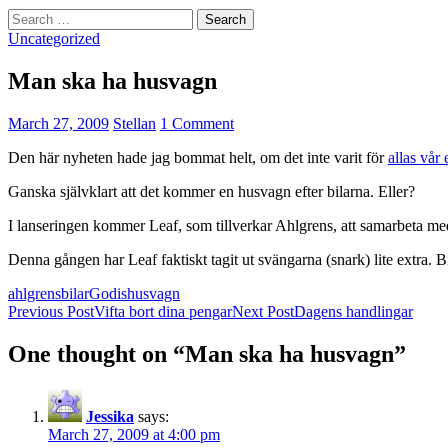
Search
for:
Uncategorized
Man ska ha husvagn
March 27, 2009
Stellan
1 Comment
Den här nyheten hade jag bommat helt, om det inte varit för
allas vår
Ganska självklart att det kommer en husvagn efter bilarna. Eller?
I lanseringen kommer Leaf, som tillverkar Ahlgrens, att samarbeta me
Denna gången har Leaf faktiskt tagit ut svängarna (snark) lite extra.
ahlgrens
bilar
Godis
husvagn
Post
Previous Post
Vifta bort dina pengar
Next Post
Dagens handlingar
navigation
One thought on “Man ska ha husvagn”
Jessika
says:
March 27, 2009 at 4:00 pm