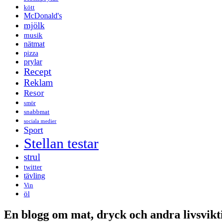
kött
McDonald's
mjölk
musik
nätmat
pizza
prylar
Recept
Reklam
Resor
smör
snabbmat
sociala medier
Sport
Stellan testar
strul
twitter
tävling
Vin
öl
En blogg om mat, dryck och andra livsvikti