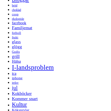
bröd
choklad
coop
ekologiskt
facebook
Familjemat
fotboll
frukt
glass
glögg
Godis
grill
Hälsa
I-landsproblem
ica
iphone
jerlov
jul
Kokböcker
Kommer snart
Kultur
Köksprylar