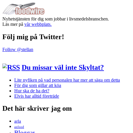
Nyhetstjänsten för dig som jobbar i livsmedelsbranschen.
Läs mer på
vår webbplats.
Följ mig på Twitter!
Follow @stellan
Du missar väl inte Skyltat?
Lite nyfiken på vad personalen har mer att säga om detta
För dig som gillar att köa
Hur ska de ha det?
Elvis har alltid företräde
Det här skriver jag om
arla
axfood
Bloggar