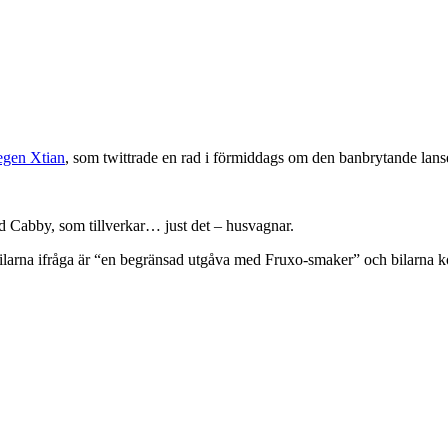
 egen Xtian
, som twittrade en rad i förmiddags om den banbrytande lan
d Cabby, som tillverkar… just det – husvagnar.
 Bilarna ifråga är “en begränsad utgåva med Fruxo-smaker” och bilarna k