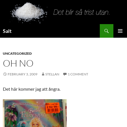
Search
Salt
SKIP
PRIMAR
TO
MENU
CONTENT
UNCATEGORIZED
OH NO
FEBRUARY 3, 2009
STELLAN
1 COMMENT
Det här kommer jag att ångra.