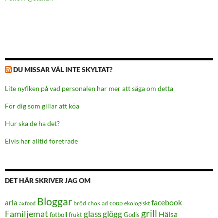
DU MISSAR VÄL INTE SKYLTAT?
Lite nyfiken på vad personalen har mer att säga om detta
För dig som gillar att köa
Hur ska de ha det?
Elvis har alltid företräde
DET HÄR SKRIVER JAG OM
Bloggar
facebook
arla
coop
bröd
choklad
ekologiskt
axfood
grill
Familjemat
glass
glögg
Hälsa
frukt
Godis
fotboll