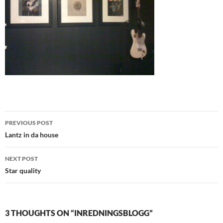
Post
PREVIOUS POST
navigation
Lantz in da house
NEXT POST
Star quality
3 THOUGHTS ON “INREDNINGSBLOGG”