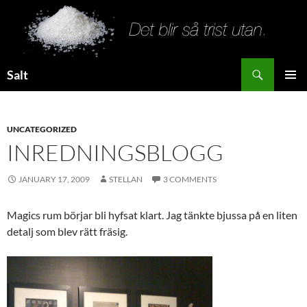
Search
Salt
SKIP
PRIMAR
TO
MENU
CONTENT
UNCATEGORIZED
INREDNINGSBLOGG
JANUARY 17, 2009
STELLAN
3 COMMENTS
Magics rum börjar bli hyfsat klart. Jag tänkte bjussa på en liten
detalj som blev rätt fräsig.