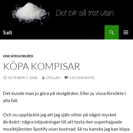
Search
Salt
SKIP
PRIMAR
TO
MENU
CONTENT
UNCATEGORIZED
KÖPA KOMPISAR
OCTOBER 7, 2008
STELLAN
13 COMMENTS
Det kunde man ju göra på skolgården. Eller ja, vissa försökte i
alla fall.
Och nu upptäckte jag att jag själv sitter på något mycket
åtråvärt: några inbjudningar till att testa den superhajpade
musiktjänsten Spotify utan kostnad. Så nu kanske jag kan köpa