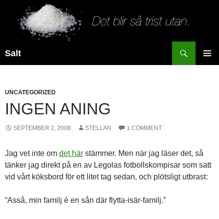
Search
Salt
SKIP
PRIMAR
TO
MENU
CONTENT
UNCATEGORIZED
INGEN ANING
SEPTEMBER 2, 2008
STELLAN
1 COMMENT
Jag vet inte om
det här
stämmer. Men när jag läser det, så
tänker jag direkt på en av Legolas fotbollskompisar som satt
vid vårt köksbord för ett litet tag sedan, och plötsligt utbrast:
“Asså, min familj é en sån där flytta-isär-familj.”