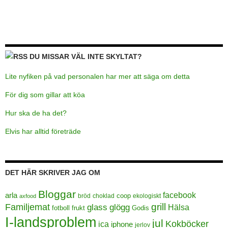
DU MISSAR VÄL INTE SKYLTAT?
Lite nyfiken på vad personalen har mer att säga om detta
För dig som gillar att köa
Hur ska de ha det?
Elvis har alltid företräde
DET HÄR SKRIVER JAG OM
Bloggar
facebook
arla
coop
bröd
choklad
ekologiskt
axfood
grill
Familjemat
glass
glögg
Hälsa
frukt
Godis
fotboll
I-landsproblem
jul
Kokböcker
ica
iphone
jerlov