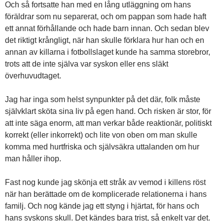
Och så fortsatte han med en lång utläggning om hans
föräldrar som nu separerat, och om pappan som hade haft
ett annat förhållande och hade barn innan. Och sedan blev
det riktigt krångligt, när han skulle förklara hur han och en
annan av killarna i fotbollslaget kunde ha samma storebror,
trots att de inte själva var syskon eller ens släkt
överhuvudtaget.
Jag har inga som helst synpunkter på det där, folk måste
självklart sköta sina liv på egen hand. Och risken är stor, för
att inte säga enorm, att man verkar både reaktionär, politiskt
korrekt (eller inkorrekt) och lite von oben om man skulle
komma med hurtfriska och självsäkra uttalanden om hur
man håller ihop.
Fast nog kunde jag skönja ett stråk av vemod i killens röst
när han berättade om de komplicerade relationerna i hans
familj. Och nog kände jag ett styng i hjärtat, för hans och
hans syskons skull. Det kändes bara trist, så enkelt var det.