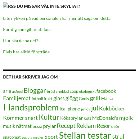
DU MISSAR VÄL INTE SKYLTAT?
Lite nyfiken på vad personalen har mer att säga om detta
För dig som gillar att köa
Hur ska de ha det?
Elvis har alltid företräde
DET HÄR SKRIVER JAG OM
Bloggar
facebook
arla
coop
bröd
choklad
ekologiskt
axfood
grill
Familjemat
glass
glögg
Hälsa
frukt
Godis
fotboll
I-landsproblem
jul
Kokböcker
ica
iphone
jerlov
Kultur
Kommer snart
mjölk
Köksprylar
McDonald's
kött
Recept
Reklam
Resor
prylar
musik
nätmat
pizza
smör
Stellan testar
strul
Sport
snabbmat
sociala medier