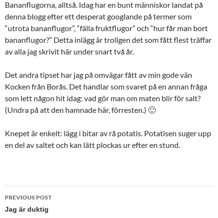
Bananflugorna, alltså. Idag har en bunt människor landat på
denna blogg efter ett desperat googlande på termer som
“utrota bananflugor”, “fälla fruktflugor” och “hur får man bort
bananflugor?” Detta inlägg är troligen det som fått flest träffar
av alla jag skrivit här under snart två år.
Det andra tipset har jag på omvägar fått av min gode vän
Kocken från Borås. Det handlar som svaret på en annan fråga
som lett någon hit idag: vad gör man om maten blir för salt?
(Undra på att den hamnade här, förresten.) 🙂
Knepet är enkelt: lägg i bitar av rå potatis. Potatisen suger upp
en del av saltet och kan lätt plockas ur efter en stund.
Post
PREVIOUS POST
navigation
Jag är duktig