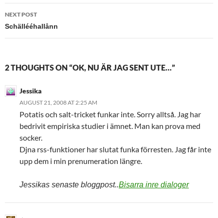
NEXT POST
Schällééhallånn
2 THOUGHTS ON “OK, NU ÄR JAG SENT UTE…”
Jessika
AUGUST 21, 2008 AT 2:25 AM
Potatis och salt-tricket funkar inte. Sorry alltså. Jag har
bedrivit empiriska studier i ämnet. Man kan prova med
socker.
Djna rss-funktioner har slutat funka förresten. Jag får inte
upp dem i min prenumeration längre.
Jessikas senaste bloggpost..
Bisarra inre dialoger