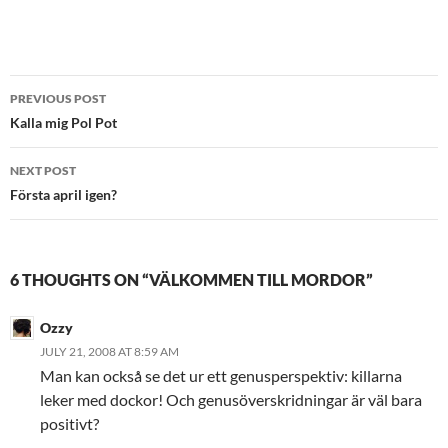
Post
PREVIOUS POST
navigation
Kalla mig Pol Pot
NEXT POST
Första april igen?
6 THOUGHTS ON “VÄLKOMMEN TILL MORDOR”
Ozzy
JULY 21, 2008 AT 8:59 AM
Man kan också se det ur ett genusperspektiv: killarna
leker med dockor! Och genusöverskridningar är väl bara
positivt?