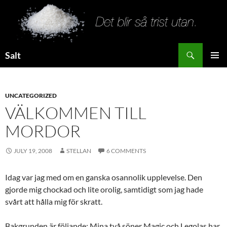
Search
Salt
SKIP
PRIMAR
TO
MENU
CONTENT
UNCATEGORIZED
VÄLKOMMEN TILL
MORDOR
JULY 19, 2008
STELLAN
6 COMMENTS
Idag var jag med om en ganska osannolik upplevelse. Den
gjorde mig chockad och lite orolig, samtidigt som jag hade
svårt att hålla mig för skratt.
Bakgrunden är följande: Mina två söner Magic och Legolas har