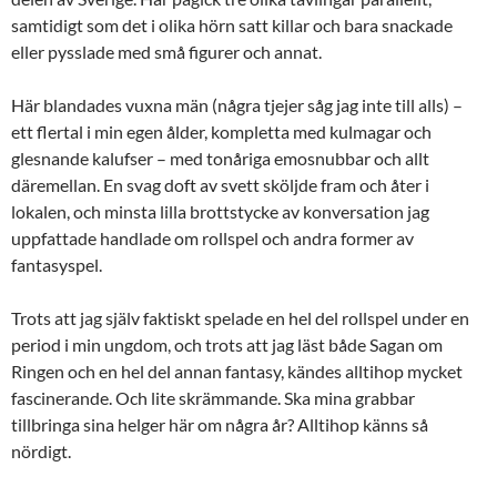
samtidigt som det i olika hörn satt killar och bara snackade
eller pysslade med små figurer och annat.
Här blandades vuxna män (några tjejer såg jag inte till alls) –
ett flertal i min egen ålder, kompletta med kulmagar och
glesnande kalufser – med tonåriga emosnubbar och allt
däremellan. En svag doft av svett sköljde fram och åter i
lokalen, och minsta lilla brottstycke av konversation jag
uppfattade handlade om rollspel och andra former av
fantasyspel.
Trots att jag själv faktiskt spelade en hel del rollspel under en
period i min ungdom, och trots att jag läst både Sagan om
Ringen och en hel del annan fantasy, kändes alltihop mycket
fascinerande. Och lite skrämmande. Ska mina grabbar
tillbringa sina helger här om några år? Alltihop känns så
nördigt.