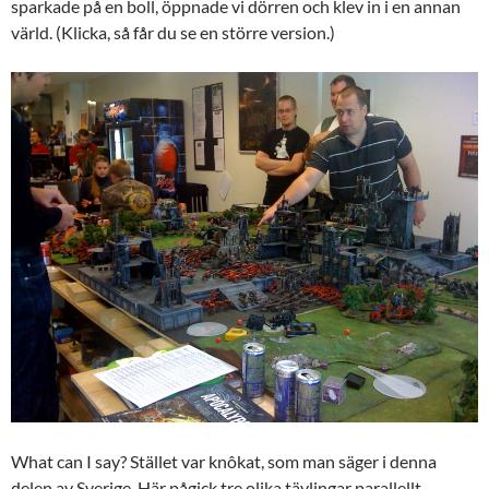
sparkade på en boll, öppnade vi dörren och klev in i en annan
värld. (Klicka, så får du se en större version.)
What can I say? Stället var knôkat, som man säger i denna
delen av Sverige. Här pågick tre olika tävlingar parallellt,