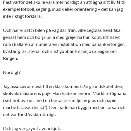
Fast varför det skulle vara mer nördigt än att ägna sitt liv åt till
exempel fotboll, segling, musik eller orientering – det kan jag
inte riktigt förklara.
Och när vi satt i bilen på väg därifrån, ville Legolas helst åka
genast hem och börja pilla med grejerna han köpt. Ett halvt
rum i källaren är numera en installation med banankartonger,
kvistar, gräs, stenar och små gubbar. En miljö ur Sagan om
Ringen.
Nördigt?
Jag associerar mest till en klasskompis från grundskoletiden,
skolvaktmästarens pojk. Han hade en enorm Märklin-tågbana
i sitt hobbyrum, med en fantastisk miljö av gips och papier
maché (stavas det så?). Den hade han byggt med sin farsa, och
det var förstås skitnördigt.
Och jag var grymt avundsjuk.