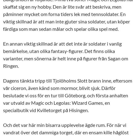
skaffat sig en ny hobby. Den är lite svår att beskriva, men
påminner mycket om forna tiders lek med tennsoldater. En
viktig skillnad är att man inte gjuter sina soldater, utan köper
färdiga som man sedan målar och spelar olika spel med.
En annan viktig skillnad är att det inte är soldater i vanlig
bemärkelse, utan olika fantasy-figurer. Det finns olika
varianter, men sönerna är helt inne på figurer från Sagan om
Ringen.
Dagens tänkta tripp till Tjolöholms Slott brann inne, eftersom
vår ciceron, även känd som mormor, blivit sjuk. Därför
beslutade vi oss för en tur till Göteborg, och första anhalten
var utvald av Magic och Legolas: Wizard Games, en
specialbutik vid Kvilletorget på Hisingen.
Och det var här min bisarra upplevelse ägde rum. För när vi
vandrat över det dammiga torget, där en ensam kille håglöst