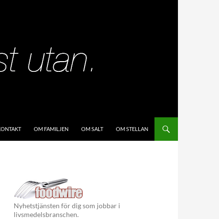
KIP TO CONTENT
KONTAKT
OM FAMILJEN
OM SALT
OM STELLAN
Nyhetstjänsten för dig som jobbar i
livsmedelsbranschen.