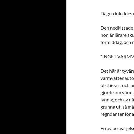
Dagen inleddes m
Den nedkissade s
hon är lärare sk
förmiddag, och n
“INGET VARMV
Det här är tyvär
varmvattenautom
of-the-art och u
gjorde om värme
lynnig, och av n
grunna ut, så må
regndanser för a
En av besvärjels