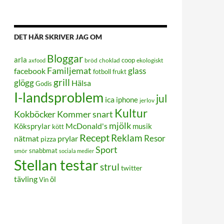
DET HÄR SKRIVER JAG OM
Bloggar
arla
coop
bröd
choklad
ekologiskt
axfood
Familjemat
glass
facebook
frukt
fotboll
grill
glögg
Hälsa
Godis
I-landsproblem
jul
ica
iphone
jerlov
Kultur
Kokböcker
Kommer snart
mjölk
Köksprylar
McDonald's
musik
kött
Recept
Reklam
Resor
prylar
nätmat
pizza
Sport
smör
snabbmat
sociala medier
Stellan testar
strul
twitter
tävling
öl
Vin