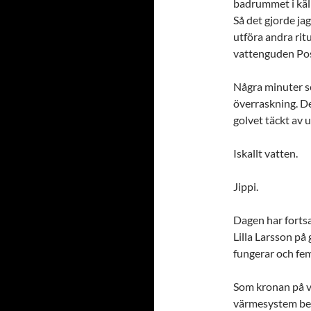
badrummet i käll
Så det gjorde jag
utföra andra ritu
vattenguden Po
Några minuter s
överraskning. De
golvet täckt av 
Iskallt vatten.
Jippi.
Dagen har fortsa
Lilla Larsson på
fungerar och fem
Som kronan på ve
värmesystem bete