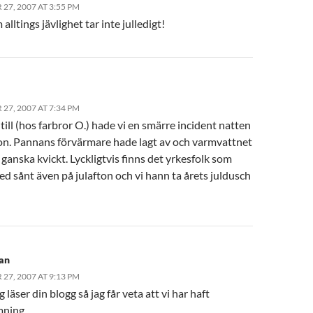
27, 2007 AT 3:55 PM
alltings jävlighet tar inte julledigt!
27, 2007 AT 7:34 PM
ntill (hos farbror O.) hade vi en smärre incident natten
fton. Pannans förvärmare hade lagt av och varmvattnet
ganska kvickt. Lyckligtvis finns det yrkesfolk som
d sånt även på julafton och vi hann ta årets juldusch
an
27, 2007 AT 9:13 PM
g läser din blogg så jag får veta att vi har haft
mning…