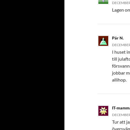
DECEMBER 
Lagen om 
Pär N.
DECEMBER 
I huset i
till jula
försvann 
jobbar me
allihop.
IT-mamm
DECEMBER 
Tur att ja
översvä