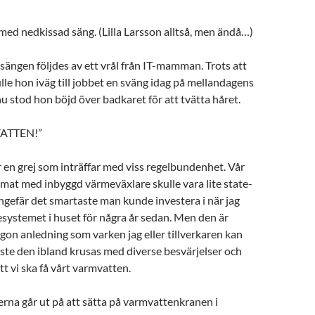
ed nedkissad säng. (Lilla Larsson alltså, men ändå…)
ängen följdes av ett vrål från IT-mamman. Trots att
ulle hon iväg till jobbet en sväng idag på mellandagens
u stod hon böjd över badkaret för att tvätta håret.
ATTEN!”
r en grej som inträffar med viss regelbundenhet. Vår
at med inbyggd värmeväxlare skulle vara lite state-
ngefär det smartaste man kunde investera i när jag
systemet i huset för några år sedan. Men den är
ågon anledning som varken jag eller tillverkaren kan
ste den ibland krusas med diverse besvärjelser och
tt vi ska få vårt varmvatten.
erna går ut på att sätta på varmvattenkranen i