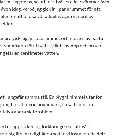
aren. Lagom ös, så att inte tvättstället svämmar över.
 även idag, varpå jag gick in i pannrummet för att
aler för att blidka vår alldeles egna variant av
seidon.
enare gick jag in i badrummet och möttes av nästa
t var nästan tätt i tvättställets avlopp och nu var
ungefär en centimeter vatten.
tt i ungefär samma stil. En blygrå himmel utanför.
 grinigt pisshumör, huvudvärk, en sajt som inte
tielva andra skitproblem.
rket upptäcker jag förklaringen till att vårt
tt sig lite märkligt ända sedan vi installerade det: