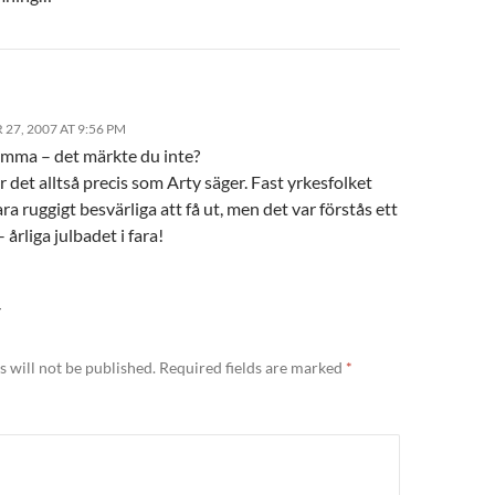
27, 2007 AT 9:56 PM
amma – det märkte du inte?
r det alltså precis som Arty säger. Fast yrkesfolket
ra ruggigt besvärliga att få ut, men det var förstås ett
 årliga julbadet i fara!
Y
 will not be published.
Required fields are marked
*