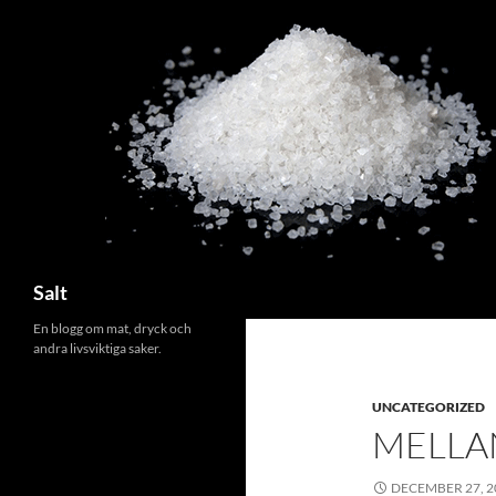
Search
Salt
En blogg om mat, dryck och
andra livsviktiga saker.
UNCATEGORIZED
MELLA
DECEMBER 27, 2