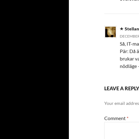
Stellan
DECEMBER 
Så, IT-m
Pär: Då ä
brukar va
nödläge –
LEAVE A REPL
Your email address
Comment
*