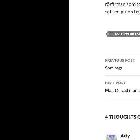
rörfirman som to
satt en pump ba
I-LANDSPROBLEM
Post
PREVIOUS POST
navigatio
Som sagt
NEXT POST
Man får vad man b
4 THOUGHTS 
Arty