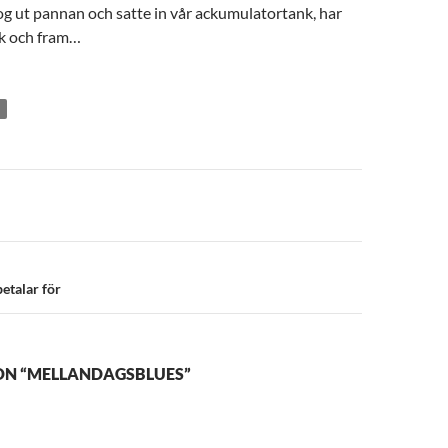
g ut pannan och satte in vår ackumulatortank, har
k och fram…
n
etalar för
ON “MELLANDAGSBLUES”