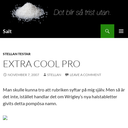
Search
Salt
SKIP
PRIMAR
TO
MENU
CONTENT
STELLAN TESTAR
EXTRA COOL PRO
NOVEMBER 7, 2007
STELLAN
LEAVE A COMMENT
Man skulle kunna tro att rubriken syftar på mig själv. Men så är
det inte, istället handlar det om Wrigley’s nya halstabletter
givits detta pompösa namn.