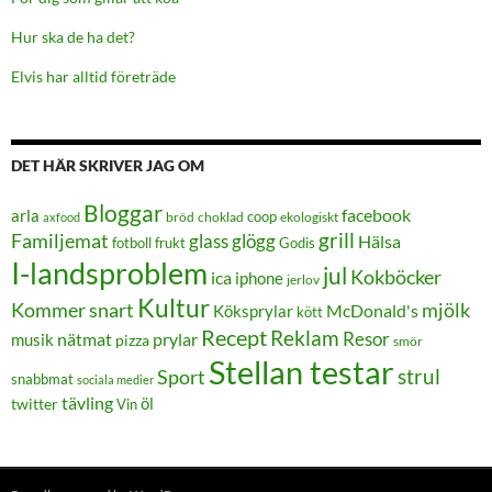
Hur ska de ha det?
Elvis har alltid företräde
DET HÄR SKRIVER JAG OM
Bloggar
facebook
arla
coop
bröd
choklad
ekologiskt
axfood
grill
Familjemat
glass
glögg
Hälsa
frukt
Godis
fotboll
I-landsproblem
jul
Kokböcker
ica
iphone
jerlov
Kultur
Kommer snart
mjölk
Köksprylar
McDonald's
kött
Recept
Reklam
Resor
prylar
musik
nätmat
pizza
smör
Stellan testar
strul
Sport
snabbmat
sociala medier
tävling
öl
twitter
Vin