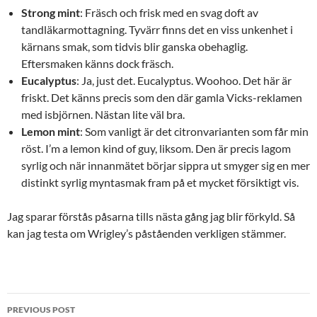
Strong mint
: Fräsch och frisk med en svag doft av
tandläkarmottagning. Tyvärr finns det en viss unkenhet i
kärnans smak, som tidvis blir ganska obehaglig.
Eftersmaken känns dock fräsch.
Eucalyptus
: Ja, just det. Eucalyptus. Woohoo. Det här är
friskt. Det känns precis som den där gamla Vicks-reklamen
med isbjörnen. Nästan lite väl bra.
Lemon mint
: Som vanligt är det citronvarianten som får min
röst. I’m a lemon kind of guy, liksom. Den är precis lagom
syrlig och när innanmätet börjar sippra ut smyger sig en mer
distinkt syrlig myntasmak fram på et mycket försiktigt vis.
Jag sparar förstås påsarna tills nästa gång jag blir förkyld. Så
kan jag testa om Wrigley’s påståenden verkligen stämmer.
Post
PREVIOUS POST