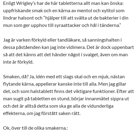
Enligt Wrigley’s har de här tabletterna allt man kan önska:
uppfriskande smak och en kärna av mentol och xylitol som
lindrar halsont och “hjälper till att svälta ut de bakterier i din
mun som ger upphov till syraattacker och hål i tänderna.”
Jag är varken förkyld eller tandläkare, så sanningshalten i
dessa påståenden kan jag inte vidimera. Det är dock uppenbart
så att det känns att det händer något i svalget, även om man
inte är förkyld.
Smaken, då? Ja, idén med ett slags skal och en mjuk, nästan
flytande kärna, appellerar kanske inte till alla. Men jag gillar
det, och som halstablett finns det viktigare funktioner. Efter att
man sugit på tabletten en stund, börjar innanmätet sippra ut
och det är alltså detta som ska ge alla de vidunderliga
effekterna, om jag förstått saken rätt.
Ok, över till de olika smakerna.: