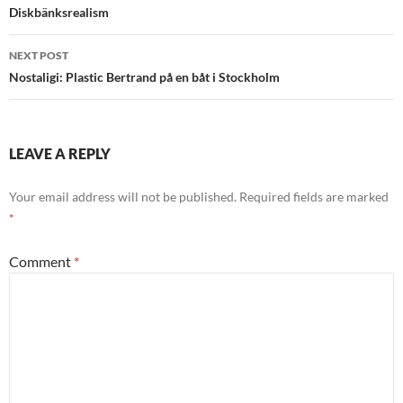
navigation
Diskbänksrealism
NEXT POST
Nostaligi: Plastic Bertrand på en båt i Stockholm
LEAVE A REPLY
Your email address will not be published.
Required fields are marked
*
Comment
*