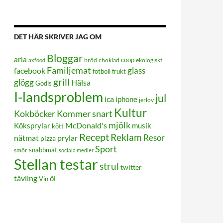
DET HÄR SKRIVER JAG OM
Bloggar
arla
coop
bröd
choklad
ekologiskt
axfood
Familjemat
glass
facebook
frukt
fotboll
grill
glögg
Hälsa
Godis
I-landsproblem
jul
ica
iphone
jerlov
Kultur
Kokböcker
Kommer snart
mjölk
Köksprylar
McDonald's
musik
kött
Recept
Reklam
Resor
prylar
nätmat
pizza
Sport
smör
snabbmat
sociala medier
Stellan testar
strul
twitter
tävling
öl
Vin