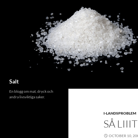
Search
Salt
En blogg om mat, dryck och
andra livsviktiga saker.
I-LANDSPROBLEM
SÅ LII
OCTOBER 10, 20