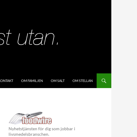
KIP TO CONTENT
KONTAKT
OM FAMILJEN
OM SALT
OM STELLAN
Nyhetstjänsten för dig som jobbar i
livsmedelsbranschen.