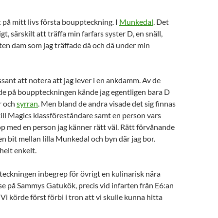
t på mitt livs första bouppteckning. I
Munkedal
. Det
t, särskilt att träffa min farfars syster D, en snäll,
 liten dam som jag träffade då och då under min
ssant att notera att jag lever i en ankdamm. Av de
de på bouppteckningen kände jag egentligen bara D
r och
syrran
. Men bland de andra visade det sig finnas
till Magics klassföreståndare samt en person vars
p med en person jag känner rätt väl. Rätt förvånande
en bit mellan lilla Munkedal och byn där jag bor.
 helt enkelt.
teckningen inbegrep för övrigt en kulinarisk nära
e på Sammys Gatukök, precis vid infarten från E6:an
 Vi körde först förbi i tron att vi skulle kunna hitta