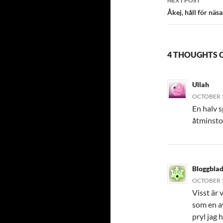
NEXT POST
Åkej, håll för näs
4 THOUGHTS O
Ullah
OCTOBER 1
En halv 
åtminsto
Bloggbla
OCTOBER 1
Visst är
som en av
pryl jag h