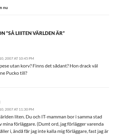
an nu
N “SÅ LIIITEN VÄRLDEN ÄR”
0, 2007 AT 10:45 PM
spese utan korv? Finns det sådant? Hon drack väl
ne Pucko till?
d
0, 2007 AT 11:30 PM
 världen liten. Du och IT-mamman bor i samma stad
 mina förläggare. (Dumt ord, jag förlägger varenda
åller i, ändå får jag inte kalla mig förläggare, fast jag är