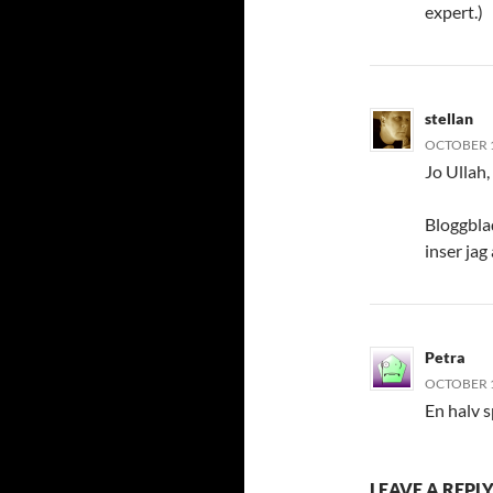
expert.)
stellan
OCTOBER 1
Jo Ullah,
Bloggblad
inser jag 
Petra
OCTOBER 1
En halv s
LEAVE A REPL