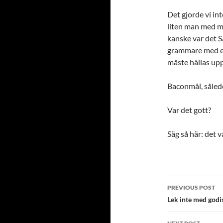
Det gjorde vi int
liten man med m
kanske var det S
grammare med et
måste hållas upp
Baconmål, såled
Var det gott?
Säg så här: det 
Post
PREVIOUS POST
navigatio
Lek inte med godis