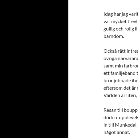
Idag har jag vari
var mycket trevlig
gullig och rolig
barndom.
Också rätt intre
övriga närvaran
samt min farbro
ett familjeband 
bror jobbade iho
eftersom det är 
Världen är liten,
Resan till boupp
döden-upplevels
in till Munkedal.
något annat.