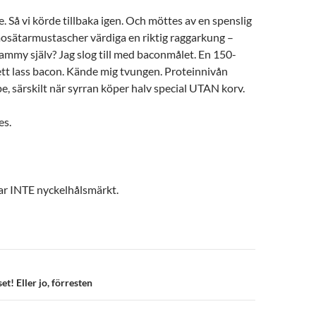
e. Så vi körde tillbaka igen. Och möttes av en spenslig
osätarmustascher värdiga en riktig raggarkung –
ammy själv? Jag slog till med baconmålet. En 150-
t lass bacon. Kände mig tvungen. Proteinnivån
e, särskilt när syrran köper halv special UTAN korv.
es.
var INTE nyckelhålsmärkt.
n
et! Eller jo, förresten