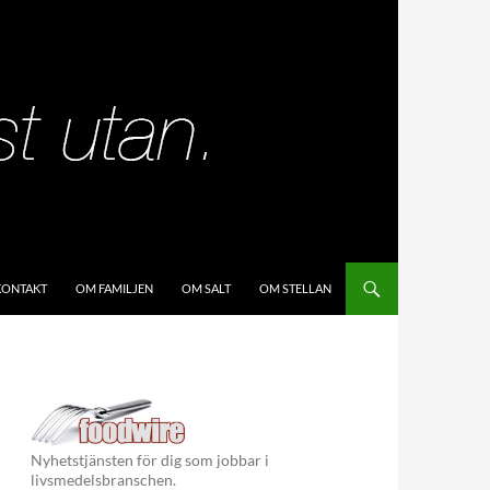
KIP TO CONTENT
KONTAKT
OM FAMILJEN
OM SALT
OM STELLAN
Nyhetstjänsten för dig som jobbar i
livsmedelsbranschen.