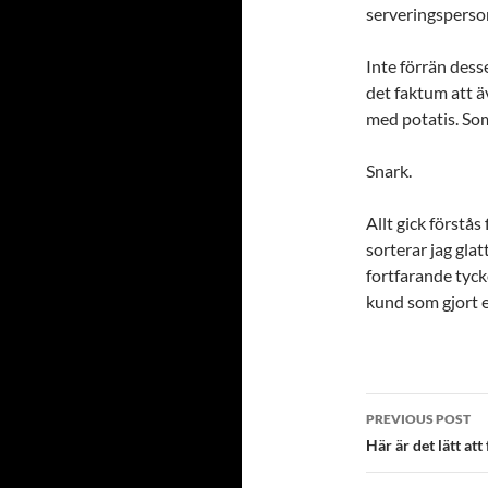
serveringsperso
Inte förrän dess
det faktum att 
med potatis. Som
Snark.
Allt gick förstås
sorterar jag gla
fortfarande tycke
kund som gjort e
Post
PREVIOUS POST
navigatio
Här är det lätt att