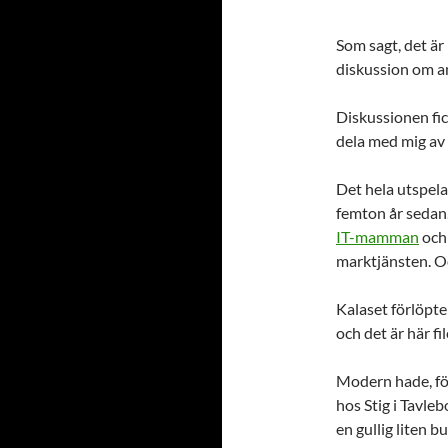
Som sagt, det är
diskussion om a
Diskussionen fic
dela med mig av 
Det hela utspel
femton år sedan.
IT-mamman
oc
marktjänsten. Oc
Kalaset förlöpte 
och det är här fi
Modern hade, för 
hos Stig i Tavl
en gullig liten b