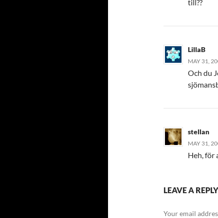
till??
LillaB
MAY 31, 20
Och du J
sjömansb
stellan
MAY 31, 20
Heh, för 
LEAVE A REPL
Your email address