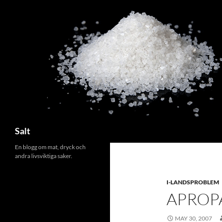
Search
Salt
En blogg om mat, dryck och
andra livsviktiga saker.
I-LANDSPROBLEM
APROPÅ
MAY 30, 2007