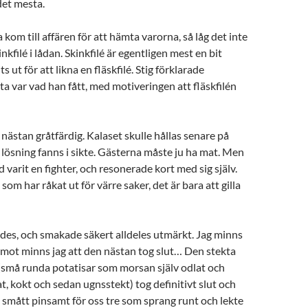
det mesta.
m till affären för att hämta varorna, så låg det inte
inkfilé i lådan. Skinkfilé är egentligen mest en bit
s ut för att likna en fläskfilé. Stig förklarade
ta var vad han fått, med motiveringen att fläskfilén
stan gråtfärdig. Kalaset skulle hållas senare på
lösning fanns i sikte. Gästerna måste ju ha mat. Men
 varit en fighter, och resonerade kort med sig själv.
om har råkat ut för värre saker, det är bara att gilla
gades, och smakade säkert alldeles utmärkt. Jag minns
remot minns jag att den nästan tog slut… Den stekta
(små runda potatisar som morsan själv odlat och
at, kokt och sedan ugnsstekt) tog definitivt slut och
te smått pinsamt för oss tre som sprang runt och lekte