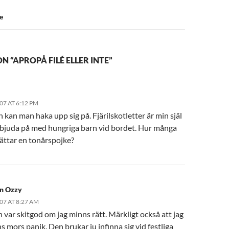
e
N “APROPÅ FILÉ ELLER INTE”
07 AT 6:12 PM
an man haka upp sig på. Fjärilskotletter är min själ
t bjuda på med hungriga barn vid bordet. Hur många
mättar en tonårspojke?
an Ozzy
07 AT 8:27 AM
n var skitgod om jag minns rätt. Märkligt också att jag
s mors panik. Den brukar ju infinna sig vid festliga