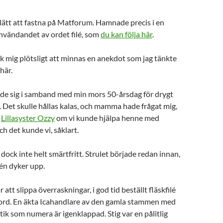
 lätt att fastna på Matforum. Hamnade precis i en
nvändandet av ordet filé, som
du kan följa här
.
k mig plötsligt att minnas en anekdot som jag tänkte
här.
ade sig i samband med min mors 50-årsdag för drygt
 Det skulle hållas kalas, och mamma hade frågat mig,
h
Lillasyster Ozzy
om vi kunde hjälpa henne med
h det kunde vi, såklart.
dock inte helt smärtfritt. Strulet började redan innan,
lén dyker upp.
att slippa överraskningar, i god tid beställt fläskfilé
ebord. En äkta Icahandlare av den gamla stammen med
utik som numera är igenklappad. Stig var en pålitlig