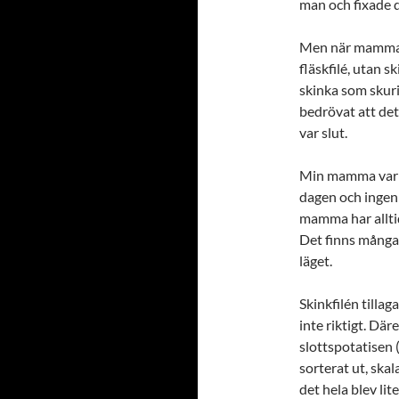
man och fixade 
Men när mamma ko
fläskfilé, utan sk
skinka som skurit
bedrövat att det
var slut.
Min mamma var nä
dagen och ingen 
mamma har alltid
Det finns många s
läget.
Skinkfilén tilla
inte riktigt. Dä
slottspotatisen 
sorterat ut, skal
det hela blev li