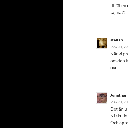
tillfällen
tajmat”.
stellan
MAY 31, 20
När vi p
om den k
över…
Jonathan
MAY 31, 20
Det är j
Ni skulle
Och apro