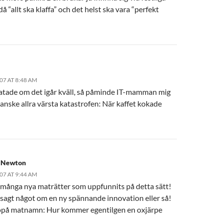
 då “allt ska klaffa” och det helst ska vara “perfekt
07 AT 8:48 AM
ratade om det igår kväll, så påminde IT-mamman mig
anske allra värsta katastrofen: När kaffet kokade
 Newton
07 AT 9:44 AM
u många nya maträtter som uppfunnits på detta sätt!
 sagt något om en ny spännande innovation eller så!
på matnamn: Hur kommer egentilgen en oxjärpe