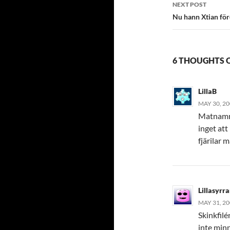
NEXT POST
Nu hann Xtian för
6 THOUGHTS O
LillaB
MAY 30, 20
Matnamn k
inget at
fjärilar 
Lillasyrr
MAY 31, 20
Skinkfilé
inte minn