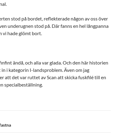
nal.
erten stod på bordet, reflekterade någon av oss över
även underugnen stod på. Där fanns en hel långpanna
 vi hade glömt bort.
 finfint ändå, och alla var glada. Och den här historien
tt in i kategorin I-landsproblem. Även om jag
r att det var ruttet av Scan att skicka fuskfilé till en
n specialbeställning.
n
 fastna