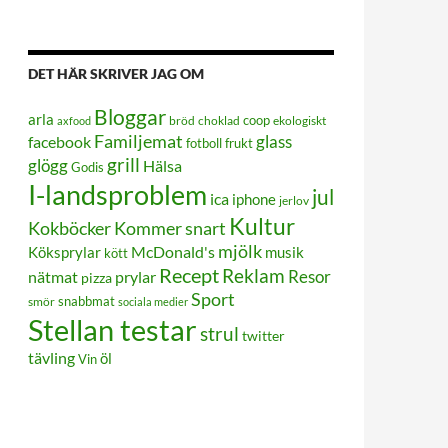
DET HÄR SKRIVER JAG OM
Bloggar
arla
coop
bröd
choklad
ekologiskt
axfood
Familjemat
glass
facebook
frukt
fotboll
grill
glögg
Hälsa
Godis
I-landsproblem
jul
ica
iphone
jerlov
Kultur
Kokböcker
Kommer snart
mjölk
Köksprylar
McDonald's
musik
kött
Recept
Reklam
Resor
prylar
nätmat
pizza
Sport
smör
snabbmat
sociala medier
Stellan testar
strul
twitter
tävling
öl
Vin