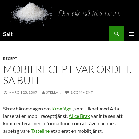
Search
Salt
SKIP
PRIMAR
TO
MENU
CONTENT
RECEPT
MOBILRECEPT VAR ORDET,
SA BULL
MARCH 23, 2007
STELLAN
1 COMMENT
Skrev häromdagen om
Kronfågel
, som i likhet med Arla
lanserat en mobil recepttjänst.
Alice Brax
var inte sen att
kommentera, med informationen om att även hennes
arbetsgivare
Tasteline
etablerat en mobiltjänst.