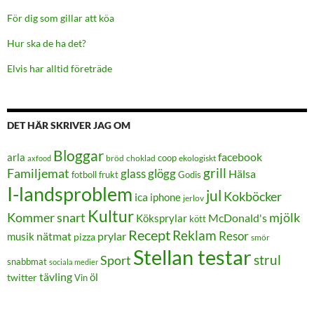
För dig som gillar att köa
Hur ska de ha det?
Elvis har alltid företräde
DET HÄR SKRIVER JAG OM
Bloggar
facebook
arla
coop
bröd
choklad
ekologiskt
axfood
grill
Familjemat
glass
glögg
Hälsa
frukt
Godis
fotboll
I-landsproblem
jul
Kokböcker
ica
iphone
jerlov
Kultur
Kommer snart
mjölk
Köksprylar
McDonald's
kött
Recept
Reklam
Resor
prylar
musik
nätmat
pizza
smör
Stellan testar
strul
Sport
snabbmat
sociala medier
tävling
öl
twitter
Vin