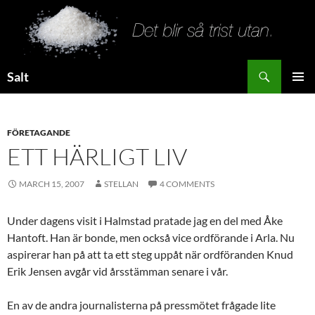
Search
Salt
SKIP
PRIMAR
TO
MENU
CONTENT
FÖRETAGANDE
ETT HÄRLIGT LIV
MARCH 15, 2007
STELLAN
4 COMMENTS
Under dagens visit i Halmstad pratade jag en del med Åke
Hantoft. Han är bonde, men också vice ordförande i Arla. Nu
aspirerar han på att ta ett steg uppåt när ordföranden Knud
Erik Jensen avgår vid årsstämman senare i vår.
En av de andra journalisterna på pressmötet frågade lite