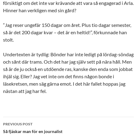
försiktigt om det inte var krävande att vara så engagerad i Arla.
Hinner han verkligen med sin gård?
“Jag reser ungefär 150 dagar om året. Plus tio dagar semester,
så är det 200 dagar kvar – det är en heltid!”, förkunnade han
stolt.
Undertexten är tydlig: Bönder har inte ledigt på lördag-söndag
och sånt där trams. Och det har jag själv sett på nära håll. Men
så är de ju också en utdöende ras, kanske den enda som jobbat
ihjäl sig. Eller? Jag vet inte om det finns någon bonde i
läsekretsen, men säg gärna emot. I det här fallet hoppas jag
nästan att jag har fel.
Post
PREVIOUS POST
navigation
Så fjäskar man för en journalist