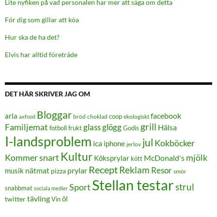
Lite nyfiken på vad personalen har mer att säga om detta
För dig som gillar att köa
Hur ska de ha det?
Elvis har alltid företräde
DET HÄR SKRIVER JAG OM
Bloggar
facebook
arla
coop
bröd
choklad
ekologiskt
axfood
grill
Familjemat
glass
glögg
Hälsa
frukt
Godis
fotboll
I-landsproblem
jul
Kokböcker
ica
iphone
jerlov
Kultur
Kommer snart
mjölk
Köksprylar
McDonald's
kött
Recept
Reklam
Resor
prylar
musik
nätmat
pizza
smör
Stellan testar
strul
Sport
snabbmat
sociala medier
tävling
öl
twitter
Vin