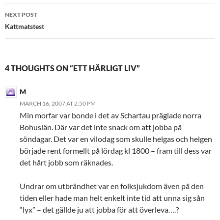
NEXT POST
Kattmatstest
4 THOUGHTS ON “ETT HÄRLIGT LIV”
M
MARCH 16, 2007 AT 2:50 PM
Min morfar var bonde i det av Schartau präglade norra
Bohuslän. Där var det inte snack om att jobba på
söndagar. Det var en vilodag som skulle helgas och helgen
började rent formellt på lördag kl 1800 – fram till dess var
det hårt jobb som räknades.
Undrar om utbrändhet var en folksjukdom även på den
tiden eller hade man helt enkelt inte tid att unna sig sån
“lyx” – det gällde ju att jobba för att överleva….?