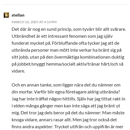
stellan
MARCH 16, 2007 AT 4:14 PM
Det där är nog en sund princip, som tyvärr blir allt svårare.
Utbrändhet är ett intressant fenomen som jag själv
funderat mycket på. Förbluffande ofta tycker jag att de
utbrända personer man mött inte verkar ha bränt sig på
sitt jobb, utan på den övermäktiga kombinationen duktig
på jobbet/snyggt hemma/socialt aktiv/tränar hårt/och så
vidare.
Och en annan tanke, som ligger nära det du nämner om
din morfar. Varför blir egna företagare aldrig utbrända?
Jag har inte träffat någon hittills. Själv har jag tittat rakt in
i elden många gånger men kan inte säga att jag bränt ut
mig. Det tror jag dels beror på det du nämner: Man måste
knoga vidare, annars rasar allt. Men jag tror också det
finns andra aspekter: Trycket utifrån och uppifrån är mer