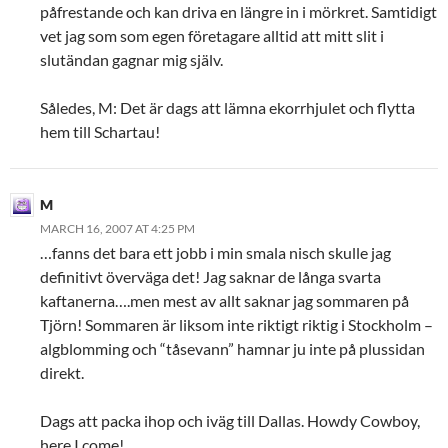
påfrestande och kan driva en längre in i mörkret. Samtidigt
vet jag som som egen företagare alltid att mitt slit i
slutändan gagnar mig själv.
Således, M: Det är dags att lämna ekorrhjulet och flytta
hem till Schartau!
M
MARCH 16, 2007 AT 4:25 PM
…fanns det bara ett jobb i min smala nisch skulle jag
definitivt överväga det! Jag saknar de långa svarta
kaftanerna….men mest av allt saknar jag sommaren på
Tjörn! Sommaren är liksom inte riktigt riktig i Stockholm –
algblomming och “tåsevann” hamnar ju inte på plussidan
direkt.
Dags att packa ihop och iväg till Dallas. Howdy Cowboy,
here I come!