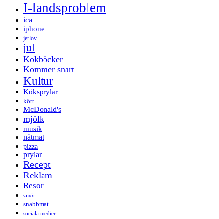
I-landsproblem
ica
iphone
jerlov
jul
Kokböcker
Kommer snart
Kultur
Köksprylar
kött
McDonald's
mjölk
musik
nätmat
pizza
prylar
Recept
Reklam
Resor
smör
snabbmat
sociala medier