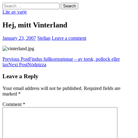
Search
for:
Lite av varje
Hej, mitt Vinterland
January 23, 2007
Stellan
Leave a comment
Post
Previous Post
Findus fullkornspinnar – av torsk, pollock eller
lax
Next Post
Nödpizza
navigation
Leave a Reply
Your email address will not be published.
Required fields are
marked
*
Comment
*