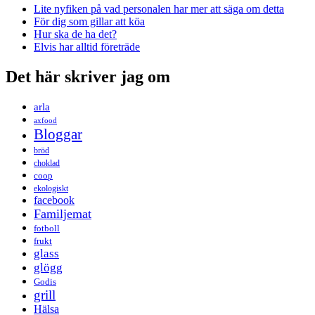
Lite nyfiken på vad personalen har mer att säga om detta
För dig som gillar att köa
Hur ska de ha det?
Elvis har alltid företräde
Det här skriver jag om
arla
axfood
Bloggar
bröd
choklad
coop
ekologiskt
facebook
Familjemat
fotboll
frukt
glass
glögg
Godis
grill
Hälsa