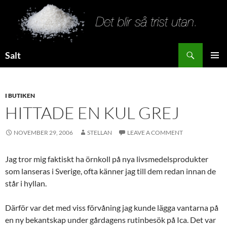
Search
Salt
SKIP
PRIMAR
TO
MENU
CONTENT
I BUTIKEN
HITTADE EN KUL GREJ
NOVEMBER 29, 2006
STELLAN
LEAVE A COMMENT
Jag tror mig faktiskt ha örnkoll på nya livsmedelsprodukter
som lanseras i Sverige, ofta känner jag till dem redan innan de
står i hyllan.
Därför var det med viss förvåning jag kunde lägga vantarna på
en ny bekantskap under gårdagens rutinbesök på Ica. Det var