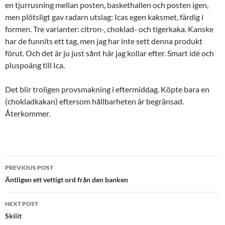
en tjurrusning mellan posten, baskethallen och posten igen,
men plötsligt gav radarn utslag: Icas egen kaksmet, färdig i
formen. Tre varianter: citron-, choklad- och tigerkaka. Kanske
har de funnits ett tag, men jag har inte sett denna produkt
förut. Och det är ju just sånt här jag kollar efter. Smart idé och
pluspoäng till Ica.
Det blir troligen provsmakning i eftermiddag. Köpte bara en
(chokladkakan) eftersom hållbarheten är begränsad.
Återkommer.
Post
PREVIOUS POST
navigation
Äntligen ett vettigt ord från den banken
NEXT POST
Skiiit