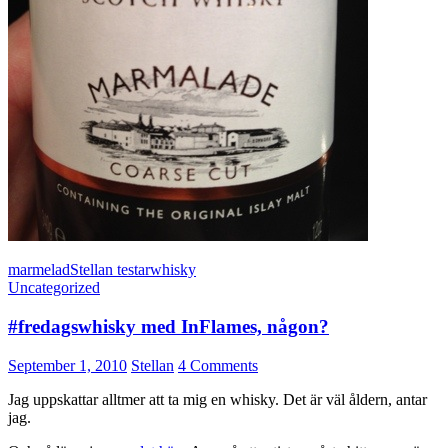
marmelad
Stellan testar
whisky
Uncategorized
#fredagswhisky med InFlames, någon?
September 1, 2010
Stellan
4 Comments
Jag uppskattar alltmer att ta mig en whisky. Det är väl åldern, antar
jag.