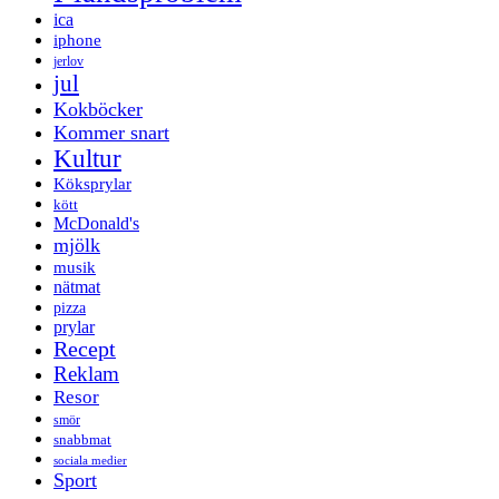
ica
iphone
jerlov
jul
Kokböcker
Kommer snart
Kultur
Köksprylar
kött
McDonald's
mjölk
musik
nätmat
pizza
prylar
Recept
Reklam
Resor
smör
snabbmat
sociala medier
Sport