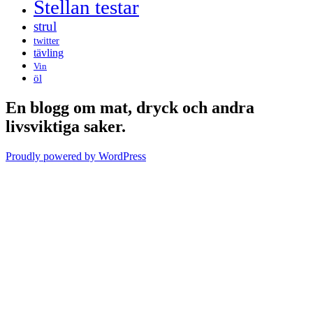
Stellan testar
strul
twitter
tävling
Vin
öl
En blogg om mat, dryck och andra
livsviktiga saker.
Proudly powered by WordPress