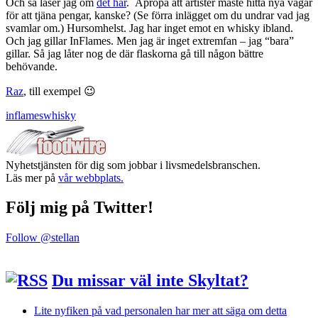
Och så läser jag om
det här
. Apropå att artister måste hitta nya vägar
för att tjäna pengar, kanske? (Se förra inlägget om du undrar vad jag
svamlar om.) Hursomhelst. Jag har inget emot en whisky ibland.
Och jag gillar InFlames. Men jag är inget extremfan – jag “bara”
gillar. Så jag låter nog de där flaskorna gå till någon bättre
behövande.
Raz
, till exempel 😉
inflames
whisky
Nyhetstjänsten för dig som jobbar i livsmedelsbranschen.
Läs mer på
vår webbplats.
Följ mig på Twitter!
Follow @stellan
Du missar väl inte Skyltat?
Lite nyfiken på vad personalen har mer att säga om detta