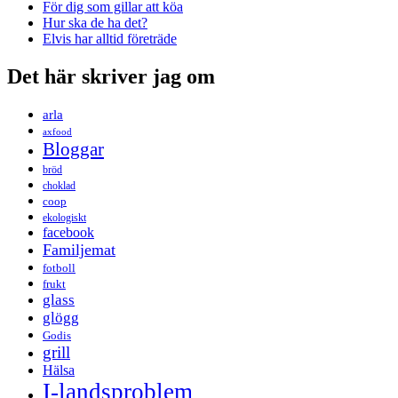
För dig som gillar att köa
Hur ska de ha det?
Elvis har alltid företräde
Det här skriver jag om
arla
axfood
Bloggar
bröd
choklad
coop
ekologiskt
facebook
Familjemat
fotboll
frukt
glass
glögg
Godis
grill
Hälsa
I-landsproblem