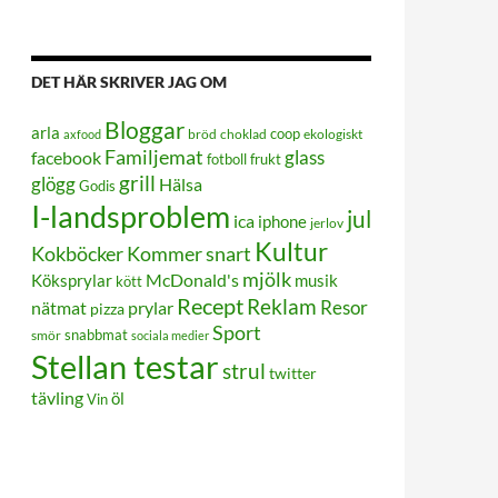
DET HÄR SKRIVER JAG OM
Bloggar
arla
coop
bröd
choklad
ekologiskt
axfood
Familjemat
glass
facebook
frukt
fotboll
grill
glögg
Hälsa
Godis
I-landsproblem
jul
ica
iphone
jerlov
Kultur
Kokböcker
Kommer snart
mjölk
Köksprylar
McDonald's
musik
kött
Recept
Reklam
Resor
prylar
nätmat
pizza
Sport
smör
snabbmat
sociala medier
Stellan testar
strul
twitter
tävling
öl
Vin