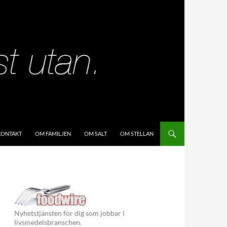
KIP TO CONTENT
KONTAKT
OM FAMILJEN
OM SALT
OM STELLAN
Nyhetstjänsten för dig som jobbar i
livsmedelsbranschen.