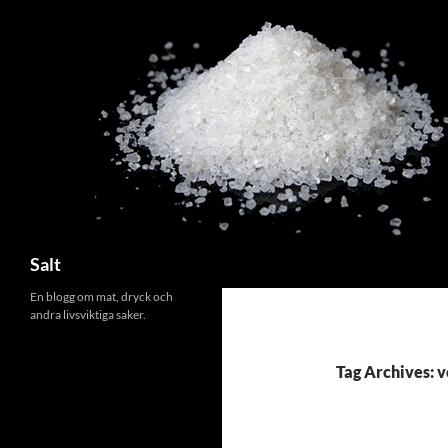
Search
Salt
En blogg om mat, dryck och
andra livsviktiga saker.
Tag Archives: 