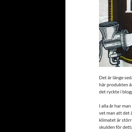
Det är länge se
här produkten är
det ryckte i blo
I alla år har ma
vet man att det ä
klimatet är stör
skulden för dett