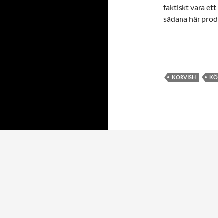
faktiskt vara ett
sådana här prod
KORVISH
KÖ