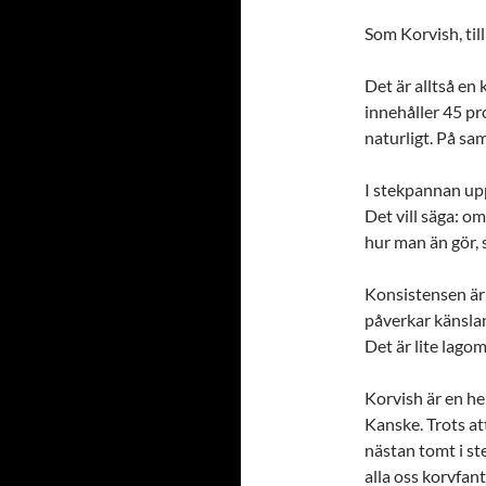
Som Korvish, til
Det är alltså en
innehåller 45 pr
naturligt. På sa
I stekpannan upp
Det vill säga: om
hur man än gör, s
Konsistensen är 
påverkar känsla
Det är lite lago
Korvish är en he
Kanske. Trots at
nästan tomt i st
alla oss korvfan