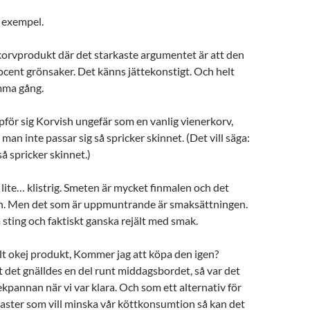
l exempel.
 korvprodukt där det starkaste argumentet är att den
ocent grönsaker. Det känns jättekonstigt. Och helt
mma gång.
för sig Korvish ungefär som en vanlig vienerkorv,
 man inte passar sig så spricker skinnet. (Det vill säga:
å spricker skinnet.)
lite… klistrig. Smeten är mycket finmalen och det
n. Men det som är uppmuntrande är smaksättningen.
m sting och faktiskt ganska rejält med smak.
lt okej produkt, Kommer jag att köpa den igen?
t det gnälldes en del runt middagsbordet, så var det
ekpannan när vi var klara. Och som ett alternativ för
taster som vill minska vår köttkonsumtion så kan det