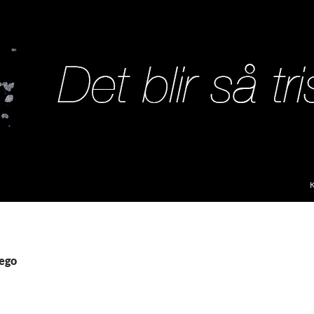
S
vego