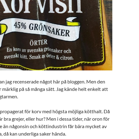
dan jag recenserade något här på bloggen. Men den
 märklig på så många sätt. Jag kände helt enkelt att
ggtarmen.
n propagerat för korv med högsta möjliga kötthalt. Då
r bra grejer, eller hur? Men i dessa tider, när oron för
re än någonsin och köttindustrin får bära mycket av
a, då kan underliga saker hända.