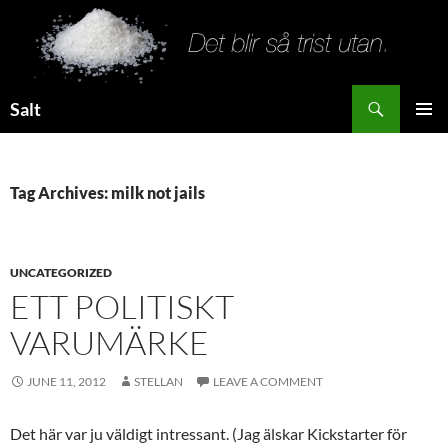
Search
Salt
SKIP
PRIMAR
TO
MENU
CONTENT
Tag Archives: milk not jails
UNCATEGORIZED
ETT POLITISKT
VARUMÄRKE
JUNE 11, 2012
STELLAN
LEAVE A COMMENT
Det här var ju väldigt intressant. (Jag älskar Kickstarter för