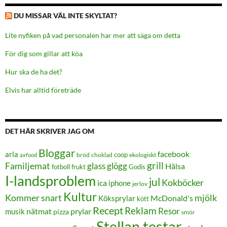
DU MISSAR VÄL INTE SKYLTAT?
Lite nyfiken på vad personalen har mer att säga om detta
För dig som gillar att köa
Hur ska de ha det?
Elvis har alltid företräde
DET HÄR SKRIVER JAG OM
Bloggar
facebook
arla
coop
bröd
choklad
ekologiskt
axfood
grill
Familjemat
glass
glögg
Hälsa
frukt
Godis
fotboll
I-landsproblem
jul
Kokböcker
ica
iphone
jerlov
Kultur
Kommer snart
mjölk
Köksprylar
McDonald's
kött
Recept
Reklam
Resor
prylar
musik
nätmat
pizza
smör
Stellan testar