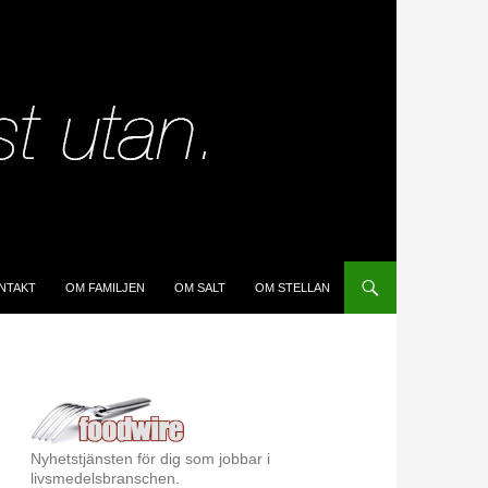
IP TO CONTENT
NTAKT
OM FAMILJEN
OM SALT
OM STELLAN
Nyhetstjänsten för dig som jobbar i
livsmedelsbranschen.