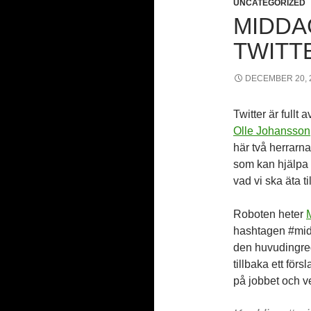
UNCATEGORIZED
MIDDA
TWITT
DECEMBER 20, 
Twitter är fullt
Olle Johansson
här två herrarna 
som kan hjälpa 
vad vi ska äta t
Roboten heter
hashtagen #mid
den huvudingred
tillbaka ett för
på jobbet och v