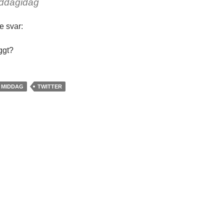
iddagidag
e svar:
ggt?
MIDDAG
TWITTER