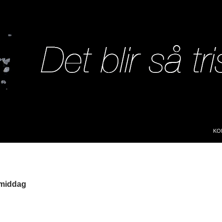
SK
KO
 middag