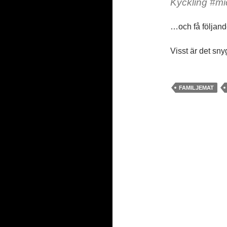
Kyckling #m
…och få följand
Visst är det sny
FAMILJEMAT