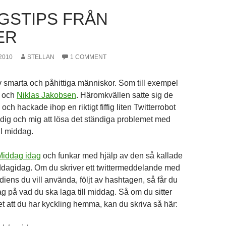
GSTIPS FRÅN
ER
2010
STELLAN
1 COMMENT
 av smarta och påhittiga människor. Som till exempel
och
Niklas Jakobsen
. Häromkvällen satte sig de
och hackade ihop en riktigt fiffig liten Twitterrobot
dig och mig att lösa det ständiga problemet med
ill middag.
Middag idag
och funkar med hjälp av den så kallade
dagidag. Om du skriver ett twittermeddelande med
iens du vill använda, följt av hashtagen, så får du
slag på vad du ska laga till middag. Så om du sitter
et att du har kyckling hemma, kan du skriva så här: