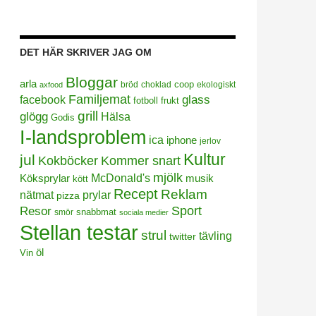
DET HÄR SKRIVER JAG OM
Bloggar
arla
coop
bröd
choklad
ekologiskt
axfood
Familjemat
facebook
glass
frukt
fotboll
grill
glögg
Hälsa
Godis
I-landsproblem
ica
iphone
jerlov
Kultur
jul
Kokböcker
Kommer snart
mjölk
Köksprylar
McDonald's
musik
kött
Recept
Reklam
prylar
nätmat
pizza
Sport
Resor
smör
snabbmat
sociala medier
Stellan testar
strul
tävling
twitter
öl
Vin