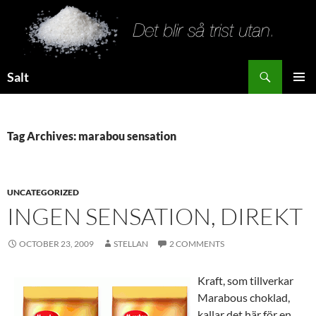
Search
Salt
SKIP
PRIMAR
TO
MENU
CONTENT
Tag Archives: marabou sensation
UNCATEGORIZED
INGEN SENSATION, DIREKT
OCTOBER 23, 2009
STELLAN
2 COMMENTS
Kraft, som tillverkar
Marabous choklad,
kallar det här för en