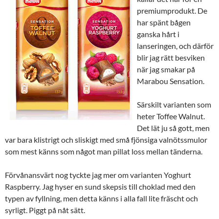
premiumprodukt. De
har spänt bågen
ganska hårt i
lanseringen, och därför
blir jag rätt besviken
när jag smakar på
Marabou Sensation.
Särskilt varianten som
heter Toffee Walnut.
Det lät ju så gott, men
var bara klistrigt och sliskigt med små fjönsiga valnötssmulor
som mest känns som något man pillat loss mellan tänderna.
Förvånansvärt nog tyckte jag mer om varianten Yoghurt
Raspberry. Jag hyser en sund skepsis till choklad med den
typen av fyllning, men detta känns i alla fall lite fräscht och
syrligt. Piggt på nåt sätt.