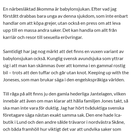
En närbesläktad åkomma är babylonsjukan. Efter vad jag
förstått drabbas bara unga av denna sjukdom, som inte enbart
handlar om att köpa grejer, utan också en press om att leva
upp till en massa andra saker. Det kan handla om allt från
karriär och resor till sexuella erövringar.
Samtidigt har jag nog märkt att det finns en vuxen variant av
babylonsjukan också. Kunglig svensk avundsjuka som yttrar
sig i att man kan skämmas över att komma i en gammal rostig
bil – trots att den tuffar och går utan knot. Keeping up with the
Joneses, som man brukar säga i den engelskspråkiga världen.
Till råga på allt finns ju den gamla hederliga Jantelagen, vilken
innebär att även om man klarar att hålla familjen Jones takt, så
ska man inte vara
för
duktig. Jag har hört tvåduktiga svenska
företagare säga nästan exakt samma sak. Den ene hade Ica-
butik i Lund och den andre sålde trävaror i nordvästra Skåne,
och båda framhöll hur viktigt det var att undvika saker som