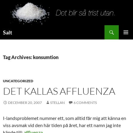
Search
Salt
SKIP
PRIMAR
TO
MENU
CONTENT
Tag Archives: konsumtion
UNCATEGORIZED
DET KALLAS AFFLUENZA
DECEMBER 20, 2007
STELLAN
6 COMMENTS
I-landsproblemet nummer ett, som alltid får mig att känna en
viss avsmak vid den här tiden på året, har ett namn jag inte
kände till:
affluenza
.