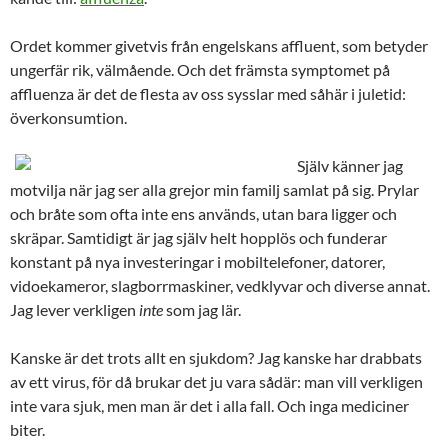
Ordet kommer givetvis från engelskans affluent, som betyder
ungerfär rik, välmående. Och det främsta symptomet på
affluenza är det de flesta av oss sysslar med såhär i juletid:
överkonsumtion.
Själv känner jag
motvilja när jag ser alla grejor min familj samlat på sig. Prylar
och bråte som ofta inte ens används, utan bara ligger och
skräpar. Samtidigt är jag själv helt hopplös och funderar
konstant på nya investeringar i mobiltelefoner, datorer,
vidoekameror, slagborrmaskiner, vedklyvar och diverse annat.
Jag lever verkligen
inte
som jag lär.
Kanske är det trots allt en sjukdom? Jag kanske har drabbats
av ett virus, för då brukar det ju vara sådär: man vill verkligen
inte vara sjuk, men man är det i alla fall. Och inga mediciner
biter.