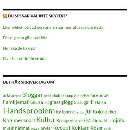
DU MISSAR VÄL INTE SKYLTAT?
Lite nyfiken på vad personalen har mer att säga om detta
För dig som gillar att köa
Hur ska de ha det?
Elvis har alltid företräde
DET HÄR SKRIVER JAG OM
Bloggar
facebook
arla
coop
bröd
choklad
ekologiskt
axfood
grill
Familjemat
glass
glögg
Hälsa
frukt
Godis
fotboll
I-landsproblem
jul
Kokböcker
ica
iphone
jerlov
Kultur
Kommer snart
mjölk
Köksprylar
McDonald's
kött
Recept
Reklam
Resor
prylar
musik
nätmat
pizza
smör