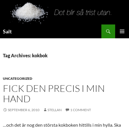
Search
Salt
SKIP
PRIMAR
TO
MENU
CONTENT
Tag Archives: kokbok
UNCATEGORIZED
FICK DEN PRECIS I MIN
HAND
SEPTEMBER 6, 2010
STELLAN
1 COMMENT
…och det är nog den största kokboken hittills i min hylla. Ska