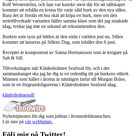
Rolf Westerström, och han var kanske mest där för att sällskapet
kommer att erhålla en krona för varje såld burk av den nya sillen.
Bara det är förstås ett bra skäl att köpa en burk, men om den
serietillverkade varianten håller samma klass som det jag smakade
idag, tvekar jag inte en sekund att rekommendera den.
Burken som syns på bilden är den enda i världen just nu. Sillen
kommer att lanseras på Sillens Dag, som infaller den 6 juni.
Receptet är komponerat av Sanna Hermansson som är krögare på
Salt & Sill.
Tillverkningen står Klädesholmen Seafood för, och i det
sammanhanget ska jag be dig ta en ordentlig titt på burkens etikett.
Mannen som håller i årorna är nämligen farfar till Morgan Bråse,
som är en förgrundsfigurerna i Klädesholmen Seafood idag.
klädesholmen
sill
Nyhetstjänsten för dig som jobbar i livsmedelsbranschen.
Läs mer på
vår webbplats.
Följ mig på Twitter!