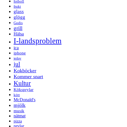
fotboll
frukt
glass
glögg
Godis
grill
Hälsa
I-landsproblem
ica
iphone
jerlov
jul
Kokböcker
Kommer snart
Kultur
Köksprylar
kött
McDonald's
mjölk
musik
nätmat
pizza
prylar