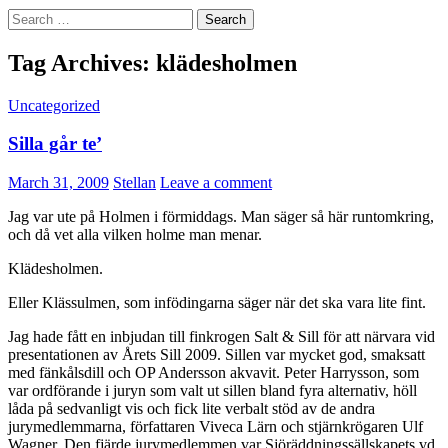
Search
for:
Tag Archives: klädesholmen
Uncategorized
Silla går te’
March 31, 2009
Stellan
Leave a comment
Jag var ute på Holmen i förmiddags. Man säger så här runtomkring,
och då vet alla vilken holme man menar.
Klädesholmen.
Eller Klässulmen, som infödingarna säger när det ska vara lite fint.
Jag hade fått en inbjudan till finkrogen Salt & Sill för att närvara vid
presentationen av Årets Sill 2009. Sillen var mycket god, smaksatt
med fänkålsdill och OP Andersson akvavit. Peter Harrysson, som
var ordförande i juryn som valt ut sillen bland fyra alternativ, höll
låda på sedvanligt vis och fick lite verbalt stöd av de andra
jurymedlemmarna, författaren Viveca Lärn och stjärnkrögaren Ulf
Wagner. Den fjärde jurymedlemmen var Sjöräddningssällskapets vd