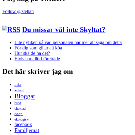
Follow @stellan
Du missar väl inte Skyltat?
Lite nyfiken på vad personalen har mer att säga om detta
För dig som gillar att köa
Hur ska de ha det?
Elvis har alltid företräde
Det här skriver jag om
arla
axfood
Bloggar
bröd
choklad
coop
ekologiskt
facebook
Familjemat