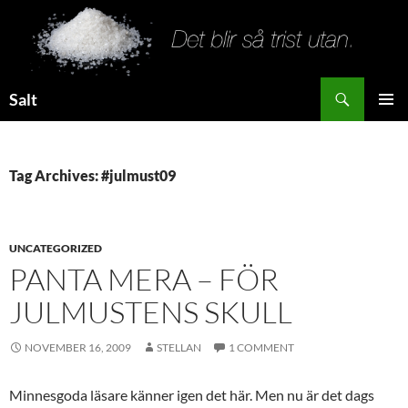
Search
Salt
SKIP
PRIMAR
TO
MENU
CONTENT
Tag Archives: #julmust09
UNCATEGORIZED
PANTA MERA – FÖR
JULMUSTENS SKULL
NOVEMBER 16, 2009
STELLAN
1 COMMENT
Minnesgoda läsare känner igen det här. Men nu är det dags