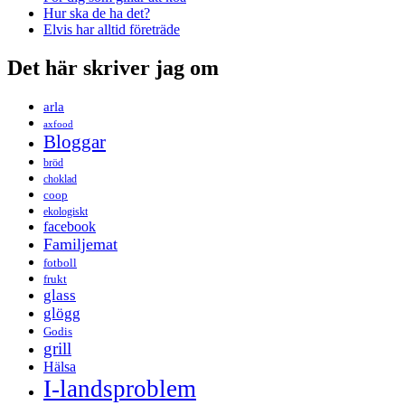
Hur ska de ha det?
Elvis har alltid företräde
Det här skriver jag om
arla
axfood
Bloggar
bröd
choklad
coop
ekologiskt
facebook
Familjemat
fotboll
frukt
glass
glögg
Godis
grill
Hälsa
I-landsproblem