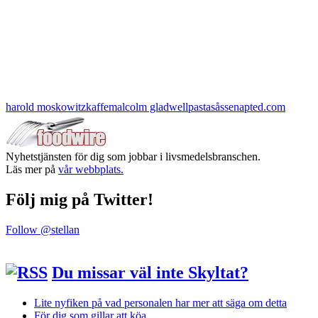
harold moskowitz
kaffe
malcolm gladwell
pastasås
senap
ted.com
Nyhetstjänsten för dig som jobbar i livsmedelsbranschen.
Läs mer på
vår webbplats.
Följ mig på Twitter!
Follow @stellan
Du missar väl inte Skyltat?
Lite nyfiken på vad personalen har mer att säga om detta
För dig som gillar att köa