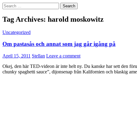
Search
for:
Tag Archives: harold moskowitz
Uncategorized
Om pastasås och annat som jag går igång på
April 15, 2011
Stellan
Leave a comment
Okej, den här TED-videon är inte helt ny. Du kanske har sett den förut
chunky spaghetti sauce”, dijonsenap från Kalifornien och blaskig amer