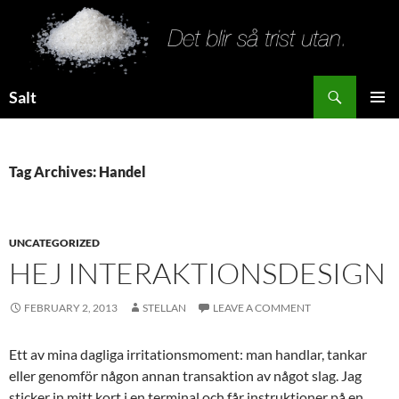
Search
Salt
SKIP
PRIMAR
TO
MENU
CONTENT
Tag Archives: Handel
UNCATEGORIZED
HEJ INTERAKTIONSDESIGN
FEBRUARY 2, 2013
STELLAN
LEAVE A COMMENT
Ett av mina dagliga irritationsmoment: man handlar, tankar
eller genomför någon annan transaktion av något slag. Jag
sticker in mitt kort i en terminal och får instruktioner på en