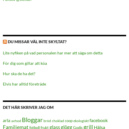
DU MISSAR VÄL INTE SKYLTAT?
Lite nyfiken på vad personalen har mer att säga om detta
För dig som gillar att köa
Hur ska de ha det?
Elvis har alltid företräde
DET HÄR SKRIVER JAG OM
Bloggar
facebook
arla
coop
bröd
choklad
ekologiskt
axfood
grill
Familjemat
glass
glögg
Hälsa
frukt
Godis
fotboll