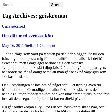
Search
for:
Tag Archives: griskronan
Uncategorized
Det där med svenskt kött
May 16, 2011
Stellan
1 Comment
…är en fråga som varit på tapeten på den här bloggen lite till och
från. Jag brukar passa mig för att bli alltför nationalistisk i det här
avseendet, men i dagsläget befinner sig den svenska
svinproduktionen faktiskt i djup kris. Gård efter gård klappar igen,
när bönderna får så dåligt betalt att man går back på varje gris som
skickas till slakt.
Den utvecklingen är inte bra på något sätt. Det tror jag även du
håller med om. Förmodligen de allra flesta, faktiskt. Trots detta
handlas alltmer importerat kött, och konsumenterna tycks ibland inte
inse att deras egna inköp faktiskt har en direkt påverkan.
Nu går butikskedjan City Gross ut och försöker ta sitt ansvar, och
det tycker jag de ska ha heder av. De höjer sin betalning till