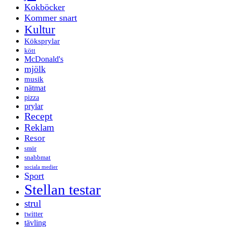
Kokböcker
Kommer snart
Kultur
Köksprylar
kött
McDonald's
mjölk
musik
nätmat
pizza
prylar
Recept
Reklam
Resor
smör
snabbmat
sociala medier
Sport
Stellan testar
strul
twitter
tävling