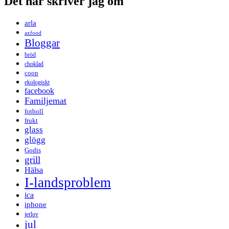
Det här skriver jag om
arla
axfood
Bloggar
bröd
choklad
coop
ekologiskt
facebook
Familjemat
fotboll
frukt
glass
glögg
Godis
grill
Hälsa
I-landsproblem
ica
iphone
jerlov
jul