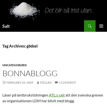
Search
Salt
SKIP
PRIMAR
TO
MENU
CONTENT
Tag Archives: gödsel
UNCATEGORIZED
BONNABLOGG
FEBRUARY 24, 2009
STELLAN
1 COMMENT
Läser på lantbrukstidningen
ATL:s sajt
att den svenska grenen
av organisationen LDM har blivit med blogg.