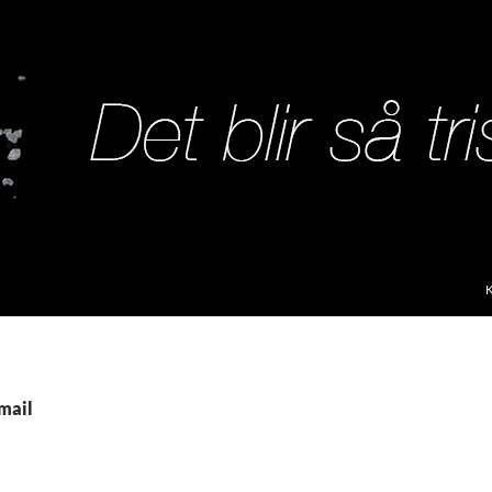
S
gmail