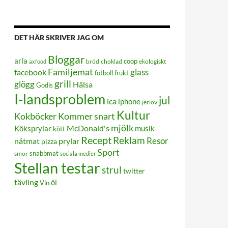
DET HÄR SKRIVER JAG OM
Bloggar
arla
coop
bröd
choklad
ekologiskt
axfood
Familjemat
glass
facebook
frukt
fotboll
grill
glögg
Hälsa
Godis
I-landsproblem
jul
ica
iphone
jerlov
Kultur
Kokböcker
Kommer snart
mjölk
Köksprylar
McDonald's
musik
kött
Recept
Reklam
Resor
prylar
nätmat
pizza
Sport
smör
snabbmat
sociala medier
Stellan testar
strul
twitter
tävling
öl
Vin