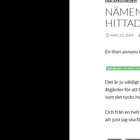
UNCATEGORIZED
NÄMEN,
HITTAD
MAY 25, 2009
En liten annons 
Det är ju väldigt
åtgärder för att
som det tycks ha
Och från en helt
att just jag ska