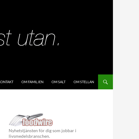
KIP TO CONTENT
KONTAKT
OM FAMILJEN
OM SALT
OM STELLAN
Nyhetstjänsten för dig som jobbar i
livsmedelsbranschen.