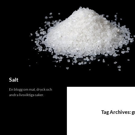
Search
Salt
En blogg om mat, dryck och
andra livsviktiga saker.
Tag Archives: 