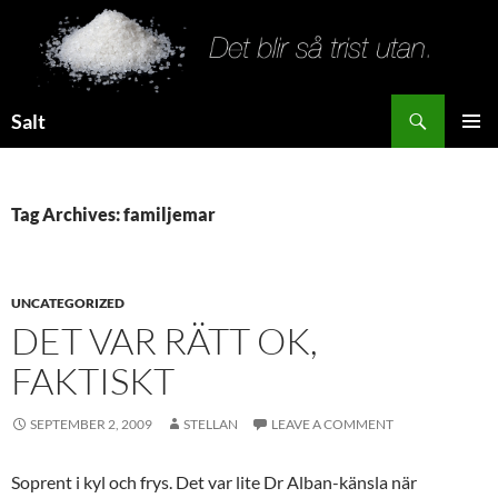
Search
Salt
SKIP
PRIMAR
TO
MENU
CONTENT
Tag Archives: familjemar
UNCATEGORIZED
DET VAR RÄTT OK,
FAKTISKT
SEPTEMBER 2, 2009
STELLAN
LEAVE A COMMENT
Soprent i kyl och frys. Det var lite Dr Alban-känsla när