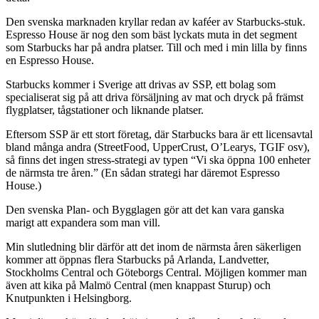
Den svenska marknaden kryllar redan av kaféer av Starbucks-stuk.
Espresso House är nog den som bäst lyckats muta in det segment
som Starbucks har på andra platser. Till och med i min lilla by finns
en Espresso House.
Starbucks kommer i Sverige att drivas av SSP, ett bolag som
specialiserat sig på att driva försäljning av mat och dryck på främst
flygplatser, tågstationer och liknande platser.
Eftersom SSP är ett stort företag, där Starbucks bara är ett licensavtal
bland många andra (StreetFood, UpperCrust, O’Learys, TGIF osv),
så finns det ingen stress-strategi av typen “Vi ska öppna 100 enheter
de närmsta tre åren.” (En sådan strategi har däremot Espresso
House.)
Den svenska Plan- och Bygglagen gör att det kan vara ganska
marigt att expandera som man vill.
Min slutledning blir därför att det inom de närmsta åren säkerligen
kommer att öppnas flera Starbucks på Arlanda, Landvetter,
Stockholms Central och Göteborgs Central. Möjligen kommer man
även att kika på Malmö Central (men knappast Sturup) och
Knutpunkten i Helsingborg.