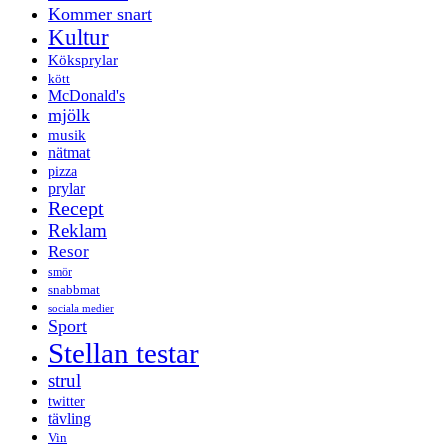
Kommer snart
Kultur
Köksprylar
kött
McDonald's
mjölk
musik
nätmat
pizza
prylar
Recept
Reklam
Resor
smör
snabbmat
sociala medier
Sport
Stellan testar
strul
twitter
tävling
Vin