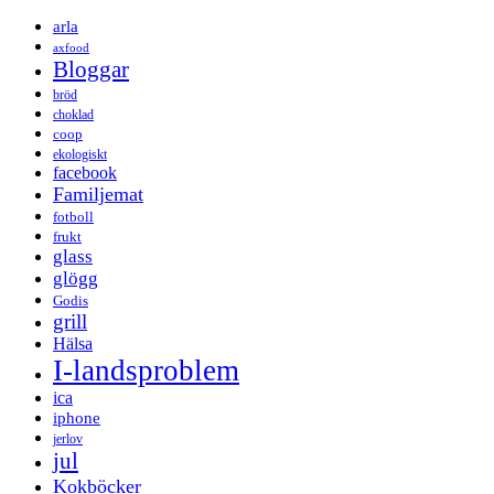
arla
axfood
Bloggar
bröd
choklad
coop
ekologiskt
facebook
Familjemat
fotboll
frukt
glass
glögg
Godis
grill
Hälsa
I-landsproblem
ica
iphone
jerlov
jul
Kokböcker