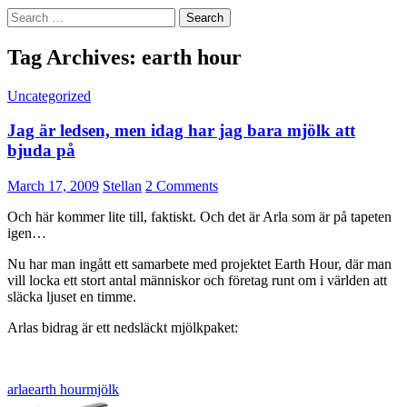
Search
for:
Tag Archives: earth hour
Uncategorized
Jag är ledsen, men idag har jag bara mjölk att
bjuda på
March 17, 2009
Stellan
2 Comments
Och här kommer lite till, faktiskt. Och det är Arla som är på tapeten
igen…
Nu har man ingått ett samarbete med projektet Earth Hour, där man
vill locka ett stort antal människor och företag runt om i världen att
släcka ljuset en timme.
Arlas bidrag är ett nedsläckt mjölkpaket:
arla
earth hour
mjölk