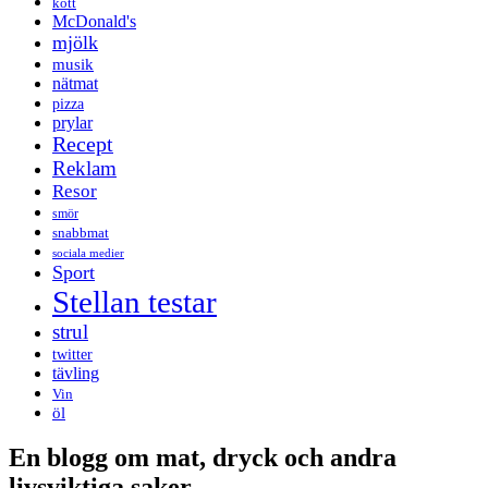
kött
McDonald's
mjölk
musik
nätmat
pizza
prylar
Recept
Reklam
Resor
smör
snabbmat
sociala medier
Sport
Stellan testar
strul
twitter
tävling
Vin
öl
En blogg om mat, dryck och andra
livsviktiga saker.