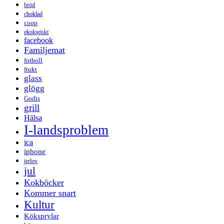
bröd
choklad
coop
ekologiskt
facebook
Familjemat
fotboll
frukt
glass
glögg
Godis
grill
Hälsa
I-landsproblem
ica
iphone
jerlov
jul
Kokböcker
Kommer snart
Kultur
Köksprylar