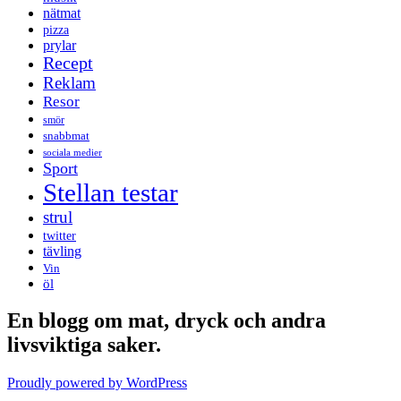
nätmat
pizza
prylar
Recept
Reklam
Resor
smör
snabbmat
sociala medier
Sport
Stellan testar
strul
twitter
tävling
Vin
öl
En blogg om mat, dryck och andra
livsviktiga saker.
Proudly powered by WordPress