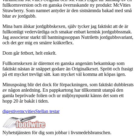
fullkornsversion och en ganska överraskande ny produkt: McVities
Strawberry. Som namnet antyder är den sistnämnda bakad med små
bitar av jordgubb.
Mina barn älskar jordgibbskexen, själv tycker jag faktiskt att de är
fullkomligt vedervärdiga och smakar enbart kemisk jordgubbssmak.
Jag associerar starkt till bantningssoppan Nutriletts jordgubbsvariant,
och det ger mig en smärre kräkreflex.
Dom går fetbort, helt enkelt.
Fullkornskexen är däremot en ganska angenäm bekantskap som
faktiskt nästan är snäppet godare än Originalkexet. Sprött och frasigt
på ett mycket trevligt sätt. kan mycket väl komma att köpas igen.
Minuspoäng blir det dock för förpackningen, som faktiskt dubblerats
av någon anledning. En pappkartong har tillkommit utanpå den
gamla beprövade folien och ur miljösynpunkt känns det som ett
hopp 20 år bakåt i tiden.
digestive
mcvities
Stellan testar
Nyhetstjänsten för dig som jobbar i livsmedelsbranschen.