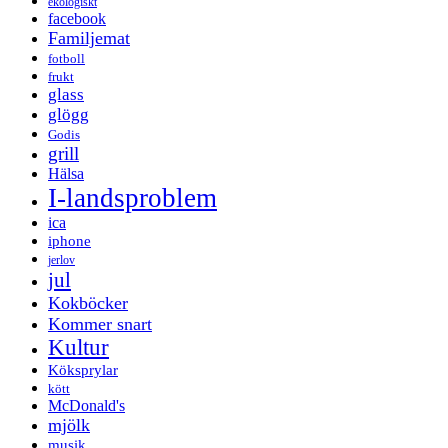
ekologiskt
facebook
Familjemat
fotboll
frukt
glass
glögg
Godis
grill
Hälsa
I-landsproblem
ica
iphone
jerlov
jul
Kokböcker
Kommer snart
Kultur
Köksprylar
kött
McDonald's
mjölk
musik