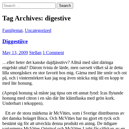
Search
for:
Tag Archives: digestive
Familjemat
,
Uncategorized
Diggestiive
May 13, 2009
Stellan
1 Comment
…eller heter det kanske dajdjässtivv? Alltså med sånt däringa
engelskt uttal? Därom tvista de lärde, men oavsett vilket så är detta
lilla smorgåskex en stor favorit hos mig. Gärna med lite smör och ost
på, och i vintermörkret kan jag nog även sträcka mig till en kopp te
med lite honung.
(Apropå honung så måste jag tipsa om ett annat fynd: Icas flytande
honung med citron i en sån där lite klämflaska med grön kork.
Underbart i tekoppen).
Ett av de stora märkena är McVities, som i Sverige distribueras av
det danska bolaget Bisca. Och McVities har nu gjort ett ryck och
bestämt sig för att utveckla denna produkt en aning. De tidigare
varianterna McVities Original och McVities Light får sällskap av en