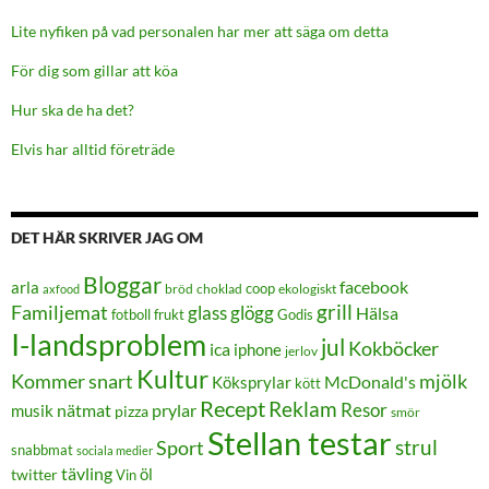
Lite nyfiken på vad personalen har mer att säga om detta
För dig som gillar att köa
Hur ska de ha det?
Elvis har alltid företräde
DET HÄR SKRIVER JAG OM
Bloggar
facebook
arla
coop
bröd
choklad
ekologiskt
axfood
grill
Familjemat
glass
glögg
Hälsa
frukt
Godis
fotboll
I-landsproblem
jul
Kokböcker
ica
iphone
jerlov
Kultur
Kommer snart
mjölk
Köksprylar
McDonald's
kött
Recept
Reklam
Resor
prylar
musik
nätmat
pizza
smör
Stellan testar
strul
Sport
snabbmat
sociala medier
tävling
öl
twitter
Vin