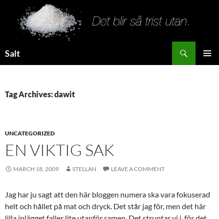
Search
Salt
SKIP
PRIMAR
TO
MENU
CONTENT
Tag Archives: dawit
UNCATEGORIZED
EN VIKTIG SAK
MARCH 18, 2009
STELLAN
LEAVE A COMMENT
Jag har ju sagt att den här bloggen numera ska vara fokuserad
helt och hållet på mat och dryck. Det står jag för, men det här
lilla inlägget faller lite utanför ramen. Det struntar vi i, för det