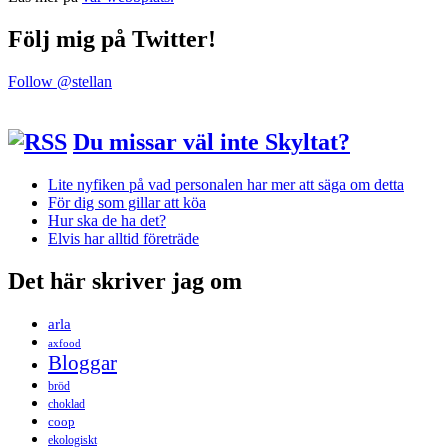
Följ mig på Twitter!
Follow @stellan
Du missar väl inte Skyltat?
Lite nyfiken på vad personalen har mer att säga om detta
För dig som gillar att köa
Hur ska de ha det?
Elvis har alltid företräde
Det här skriver jag om
arla
axfood
Bloggar
bröd
choklad
coop
ekologiskt