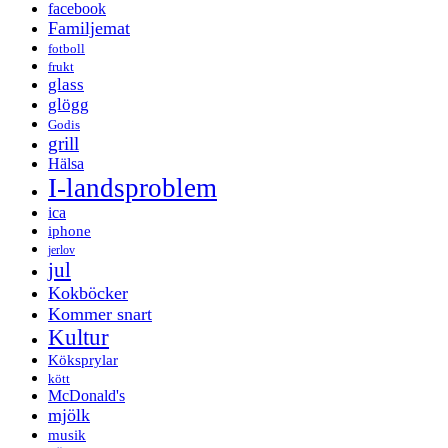
facebook
Familjemat
fotboll
frukt
glass
glögg
Godis
grill
Hälsa
I-landsproblem
ica
iphone
jerlov
jul
Kokböcker
Kommer snart
Kultur
Köksprylar
kött
McDonald's
mjölk
musik