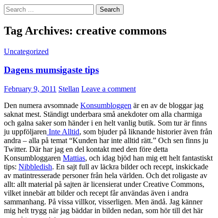
Search
for:
Tag Archives: creative commons
Uncategorized
Dagens mumsigaste tips
February 9, 2011
Stellan
Leave a comment
Den numera avsomnade
Konsumbloggen
är en av de bloggar jag
saknat mest. Ständigt underbara små anekdoter om alla charmiga
och galna saker som händer i en helt vanlig butik. Som tur är finns
ju uppföljaren
Inte Alltid
, som bjuder på liknande historier även från
andra – alla på temat “Kunden har inte alltid rätt.” Och sen finns ju
Twitter. Där har jag en del kontakt med den före detta
Konsumbloggaren
Mattias
, och idag bjöd han mig ett helt fantastiskt
tips:
Nibbledish
. En sajt full av läckra bilder och recept, inskickade
av matintresserade personer från hela världen. Och det roligaste av
allt: allt material på sajten är licensierat under Creative Commons,
vilket innebär att bilder och recept får användas även i andra
sammanhang. På vissa villkor, visserligen. Men ändå. Jag känner
mig helt trygg när jag bäddar in bilden nedan, som hör till det här