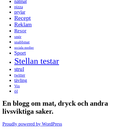
nätmat
pizza
prylar
Recept
Reklam
Resor
smör
snabbmat
sociala medier
Sport
Stellan testar
strul
twitter
tävling
Vin
öl
En blogg om mat, dryck och andra
livsviktiga saker.
Proudly powered by WordPress