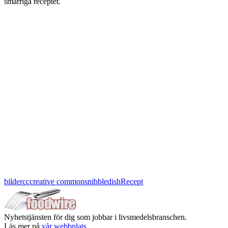
smarriga receptet.
bilder
cc
creative commons
nibbledish
Recept
Nyhetstjänsten för dig som jobbar i livsmedelsbranschen.
Läs mer på
vår webbplats.