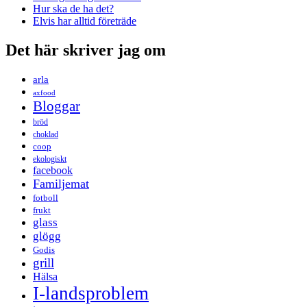
Hur ska de ha det?
Elvis har alltid företräde
Det här skriver jag om
arla
axfood
Bloggar
bröd
choklad
coop
ekologiskt
facebook
Familjemat
fotboll
frukt
glass
glögg
Godis
grill
Hälsa
I-landsproblem