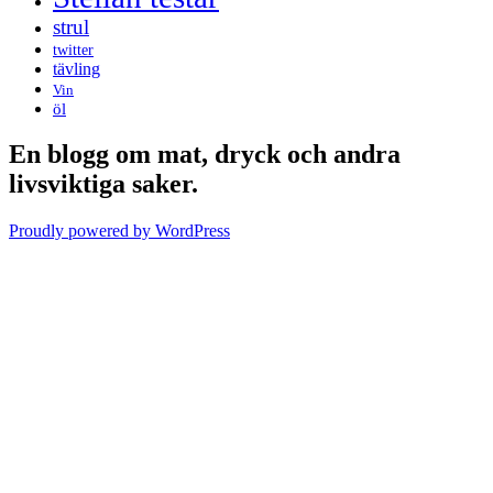
strul
twitter
tävling
Vin
öl
En blogg om mat, dryck och andra
livsviktiga saker.
Proudly powered by WordPress