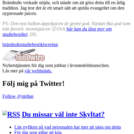
Brämhults verkade nöjda, och talade om att göra detta till en årlig
tradition. Jag tror det är ett smart sätt att sprida evangeliet om den
nypressade juicen.
PS: Den nya hallon-äppeljuicen är grymt god. Nästan lika god som
min favorit: morotsjuicen 🙂 Och
här kan du läsa mer om
studiebesöket
. DS.
brämhults
studiebesök
tweetup
Nyhetstjänsten för dig som jobbar i livsmedelsbranschen.
Läs mer på
vår webbplats.
Följ mig på Twitter!
Follow @stellan
Du missar väl inte Skyltat?
Lite nyfiken på vad personalen har mer att säga om detta
För dig som gillar att köa