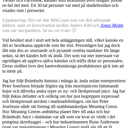
Twitter och Facebook, kanaler som Brämhults även tidigare jobbat
en hel del med. Ett 30-tal personer var med på studiebesöket och
visades runt i presseriet.
Uppdatering: Det var inte WebCoast som var den utlösande
faktorn, utan en konversation mellan Anders Kihl och
Jonas Medin
som var startpunkten. Så nu vet vi det 🙂
Vid besöket stod i stort sett hela anläggningen still, vilket kanske en
del av besökarna upplevde som lite trist. Personligen har jag dock
fått min dos av snurrande och pysande rostfria maskiner för länge
sedan, så det kändes helt ok ändå. Det som var mer intressant var
egentligen att uppleva själva känslan och träffa delar av personalen.
Deras stolthet över den hantverksmässiga produktionen gick inte att
ta miste på.
Jag har följt Brämhults historia i många år, ända sedan entreprenören
Peter Josefsson började frigöra sig från morotsjuicens hämmande
bojor och tillverka andra typer av ny- och färskpressad juice. Jag har
följt ilskna debatter och ordkrig om hur just begreppen nypressad
och färskpressad använts i marknadsföringen, om hur Peter
Josefsson sålde sitt företag till snabbmatskedjan Meaning Green.
Hur Meaning Greens ambitiösa planer blev till aska och hur
Brämhults Juice i slutändan var allt som var kvar av värde i det
pompösa skrytbygget – och hur industrimannen Rune Andersson
(som var majoritetsägare i Meaning Green) ändå såg till att få