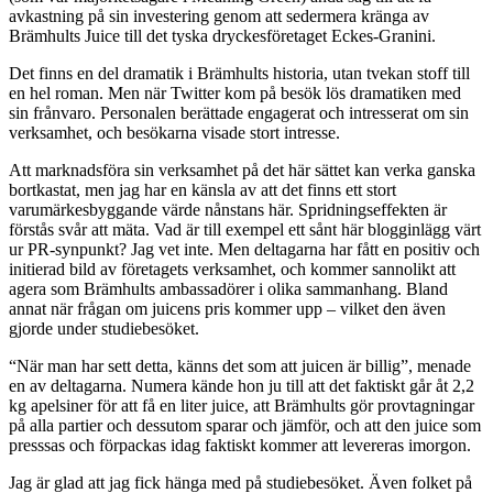
avkastning på sin investering genom att sedermera kränga av
Brämhults Juice till det tyska dryckesföretaget Eckes-Granini.
Det finns en del dramatik i Brämhults historia, utan tvekan stoff till
en hel roman. Men när Twitter kom på besök lös dramatiken med
sin frånvaro. Personalen berättade engagerat och intresserat om sin
verksamhet, och besökarna visade stort intresse.
Att marknadsföra sin verksamhet på det här sättet kan verka ganska
bortkastat, men jag har en känsla av att det finns ett stort
varumärkesbyggande värde nånstans här. Spridningseffekten är
förstås svår att mäta. Vad är till exempel ett sånt här blogginlägg värt
ur PR-synpunkt? Jag vet inte. Men deltagarna har fått en positiv och
initierad bild av företagets verksamhet, och kommer sannolikt att
agera som Brämhults ambassadörer i olika sammanhang. Bland
annat när frågan om juicens pris kommer upp – vilket den även
gjorde under studiebesöket.
“När man har sett detta, känns det som att juicen är billig”, menade
en av deltagarna. Numera kände hon ju till att det faktiskt går åt 2,2
kg apelsiner för att få en liter juice, att Brämhults gör provtagningar
på alla partier och dessutom sparar och jämför, och att den juice som
presssas och förpackas idag faktiskt kommer att levereras imorgon.
Jag är glad att jag fick hänga med på studiebesöket. Även folket på