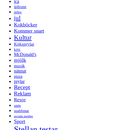
ica
iphone
jerlov
jul
Kokböcker
Kommer snart
Kultur
Köksprylar
kött
McDonald's
mjölk
musik
nätmat
pizza
prylar
Recept
Reklam
Resor
smör
snabbmat
sociala medier
Sport
Stellan testar