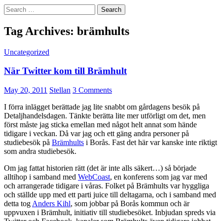
Search
for:
Tag Archives: brämhults
Uncategorized
När Twitter kom till Brämhult
May 20, 2011
Stellan
3 Comments
I förra inlägget berättade jag lite snabbt om gårdagens besök på
Detaljhandelsdagen. Tänkte berätta lite mer utförligt om det, men
först måste jag sticka emellan med något helt annat som hände
tidigare i veckan. Då var jag och ett gäng andra personer på
studiebesök på
Brämhults
i Borås. Fast det här var kanske inte riktigt
som andra studiebesök.
Om jag fattat historien rätt (det är inte alls säkert…) så började
alltihop i samband med
WebCoast
, en konferens som jag var med
och arrangerade tidigare i våras. Folket på Brämhults var hyggliga
och ställde upp med ett parti juice till deltagarna, och i samband med
detta tog
Anders Kihl
, som jobbar på Borås kommun och är
uppvuxen i Brämhult, initiativ till studiebesöket. Inbjudan spreds via