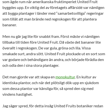
som ägde rum när amerikanska fruktimperiet United Fruit
byggdes upp. En viktig del av företagets affärsidé var nämligen
att bygga plantager i länder med “samarbetsvilliga” regeringar
som tillät att man brände ned regnskogen för att plantera
bananer.
Men nu går jag lite för snabbt fram. Först måste vi nämligen
tillbaka till tiden före United Fruit. Då växte det bananer lite
överallt i regnskogen. De var gula, gröna och lila. Vissa
smakade surt, andra sött. United Fruit plockade ut en sort som
var godare och behändigare än andra, och började förädla den
och odla den i sina stora plantager.
Det man gjorde var att skapa en
monokultur
. En kultur av
identiska plantor, och när det plötsligt dök upp en sjukdom
som dessa plantor var känsliga för, så spred den sig med
vindens hastighet.
Jag säger spred, för detta insåg United Fruits botaniker redan