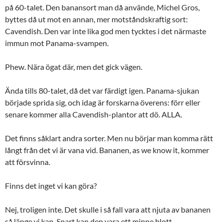
på 60-talet. Den banansort man då använde, Michel Gros,
byttes då ut mot en annan, mer motståndskraftig sort:
Cavendish. Den var inte lika god men tycktes i det närmaste
immun mot Panama-svampen.
Phew. Nära ögat där, men det gick vägen.
Ända tills 80-talet, då det var färdigt igen. Panama-sjukan
började sprida sig, och idag är forskarna överens: förr eller
senare kommer alla Cavendish-plantor att dö. ALLA.
Det finns såklart andra sorter. Men nu börjar man komma rätt
långt från det vi är vana vid. Bananen, as we know it, kommer
att försvinna.
Finns det inget vi kan göra?
Nej, troligen inte. Det skulle i så fall vara att njuta av bananen
så länge vi kan. Snart kan den vara ett minne blott.