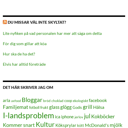
DU MISSAR VÄL INTE SKYLTAT?
Lite nyfiken på vad personalen har mer att säga om detta
För dig som gillar att köa
Hur ska de ha det?
Elvis har alltid företräde
DET HÄR SKRIVER JAG OM
Bloggar
facebook
arla
coop
bröd
choklad
ekologiskt
axfood
grill
Familjemat
glass
glögg
Hälsa
frukt
Godis
fotboll
I-landsproblem
jul
Kokböcker
ica
iphone
jerlov
Kultur
Kommer snart
mjölk
Köksprylar
McDonald's
kött