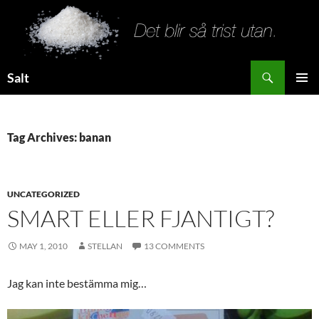
Search
Salt
SKIP
PRIMAR
TO
MENU
CONTENT
Tag Archives: banan
UNCATEGORIZED
SMART ELLER FJANTIGT?
MAY 1, 2010
STELLAN
13 COMMENTS
Jag kan inte bestämma mig…