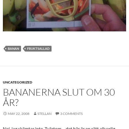
BANAN
FRUKTSALLAD
UNCATEGORIZED
BANANERNA SLUT OM 30
ÅR?
MAY 22, 2008
STELLAN
3 COMMENTS
Nej, jag skämtar inte. Tvärtom – det här är en rätt allvarlig