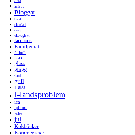
arla
axfood
Bloggar
bröd
choklad
coop
ekologiskt
facebook
Familjemat
fotboll
frukt
glass
glögg
Godis
grill
Hälsa
I-landsproblem
ica
iphone
jerlov
jul
Kokböcker
Kommer snart