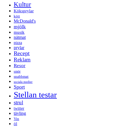
Kultur
Köksprylar
kött
McDonald's
mjölk
musik
nätmat
pizza
prylar
Recept
Reklam
Resor
smör
snabbmat
sociala medier
Sport
Stellan testar
strul
twitter
tävling
Vin
öl