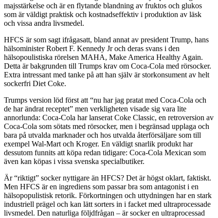
majsstärkelse och är en flytande blandning av fruktos och glukos
som är väldigt praktisk och kostnadseffektiv i produktion av läsk
och vissa andra livsmedel.
HFCS är som sagt ifrågasatt, bland annat av president Trump, hans
hälsominister Robert F. Kennedy Jr och deras svans i den
hälsopoulistiska rörelsen MAHA, Make America Healthy Again.
Detta är bakgrunden till Trumps krav om Coca-Cola med rörsocker.
Extra intressant med tanke på att han själv är storkonsument av helt
sockerfri Diet Coke.
Trumps version löd först att “nu har jag pratat med Coca-Cola och
de har ändrat receptet” men verkligheten visade sig vara lite
annorlunda: Coca-Cola har lanserat Coke Classic, en retroversion av
Coca-Cola som sötats med rörsocker, men i begränsad upplaga och
bara på utvalda marknader och hos utvalda återförsäljare som till
exempel Wal-Mart och Kroger. En väldigt snarlik produkt har
dessutom funnits att köpa redan tidigare: Coca-Cola Mexican som
även kan köpas i vissa svenska specialbutiker.
Är “riktigt” socker nyttigare än HFCS? Det är högst oklart, faktiskt.
Men HFCS är en ingrediens som passar bra som antagonist i en
hälsopopulistisk retorik. Förkortningen och uttydningen har en stark
industriell prägel och kan lätt sorters in i facket med ultraprocessade
livsmedel. Den naturliga följdfrågan – är socker en ultraprocessad