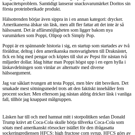
kapacitetsproblem. Samtidigt lanserar snacksvarumärket Doritos sin
första proteinberikade produkt.
Hälsotrenden börjar även sippra in i en annan kategori: drycker.
Amerikanerna älskar sin läsk, men allt fler fattar att det inte är så
hälsosamt. Det är affärsmöjligheten som ligger bakom nya
varumärken som Poppi, Olipop och Simply Pop.
Poppi är en spännande historia i sig, en startup som startades av två
föräldrar, deltog i den amerikanska motsvarigheten till Draknästet,
fick en hög med pengar och köptes till slut av Pepsi för nästan två
miljarder dollar. Idag hittar man Poppi högst upp i en egen hylla i
läskavdelningen som vimlar av alternativ med diverse
hälsoargument.
Jag var såklart tvungen att testa Poppi, men blev rätt besviken. Det
smakade mest sötningsmedel trots att den faktiskt innehåller fem
procent socker. Men eftersom jag nästan aldrig dricker läsk i vanliga
fall, tillhör jag knappast målgruppen.
Läsken har till och med hamnat mitt i storpolitiken sedan Donald
Trump krävt att Coca-Cola skulle börja tillverka Coca-Cola som
sötats med amerikanskt rörsocker istället för den ifrågasatta
sockeringrediensen HFCS: high fructose corn syrup. HFCS görs av