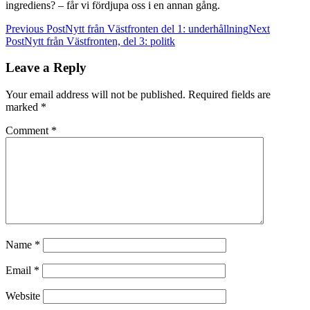
ingrediens? – får vi fördjupa oss i en annan gång.
Post
Previous Post
Nytt från Västfronten del 1: underhållning
Next
Post
Nytt från Västfronten, del 3: politk
navigation
Leave a Reply
Your email address will not be published.
Required fields are
marked
*
Comment
*
Name
*
Email
*
Website