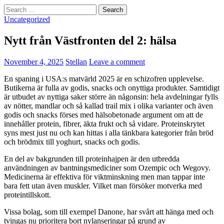
Search
for:
Uncategorized
Nytt från Västfronten del 2: hälsa
November 4, 2025
Stellan
Leave a comment
En spaning i USA:s matvärld 2025 är en schizofren upplevelse.
Butikerna är fulla av godis, snacks och onyttiga produkter. Samtidigt
är utbudet av nyttiga saker större än någonsin: hela avdelningar fylls
av nötter, mandlar och så kallad trail mix i olika varianter och även
godis och snacks förses med hälsobetonade argument om att de
innehåller protein, fibrer, äkta frukt och så vidare. Proteinskrytet
syns mest just nu och kan hittas i alla tänkbara kategorier från bröd
och brödmix till yoghurt, snacks och godis.
En del av bakgrunden till proteinhajpen är den utbredda
användningen av bantningsmediciner som Ozempic och Wegovy.
Medicinerna är effektiva för viktminskning men man tappar inte
bara fett utan även muskler. Vilket man försöker motverka med
proteintillskott.
Vissa bolag, som till exempel Danone, har svårt att hänga med och
tvingas nu prioritera bort nylanseringar på grund av