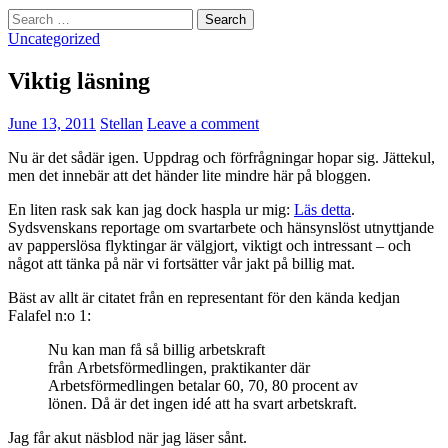
Search
for:
Uncategorized
Viktig läsning
June 13, 2011
Stellan
Leave a comment
Nu är det sådär igen. Uppdrag och förfrågningar hopar sig. Jättekul,
men det innebär att det händer lite mindre här på bloggen.
En liten rask sak kan jag dock haspla ur mig:
Läs detta
.
Sydsvenskans reportage om svartarbete och hänsynslöst utnyttjande
av papperslösa flyktingar är välgjort, viktigt och intressant – och
något att tänka på när vi fortsätter vår jakt på billig mat.
Bäst av allt är citatet från en representant för den kända kedjan
Falafel n:o 1:
Nu kan man få så billig arbetskraft
från Arbetsförmedlingen, praktikanter där
Arbetsförmedlingen betalar 60, 70, 80 procent av
lönen. Då är det ingen idé att ha svart arbetskraft.
Jag får akut näsblod när jag läser sånt.