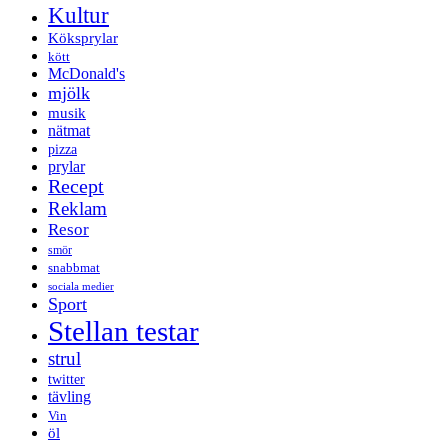
Kultur
Köksprylar
kött
McDonald's
mjölk
musik
nätmat
pizza
prylar
Recept
Reklam
Resor
smör
snabbmat
sociala medier
Sport
Stellan testar
strul
twitter
tävling
Vin
öl