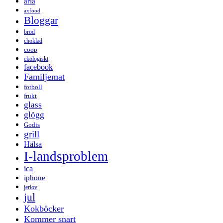
arla
axfood
Bloggar
bröd
choklad
coop
ekologiskt
facebook
Familjemat
fotboll
frukt
glass
glögg
Godis
grill
Hälsa
I-landsproblem
ica
iphone
jerlov
jul
Kokböcker
Kommer snart