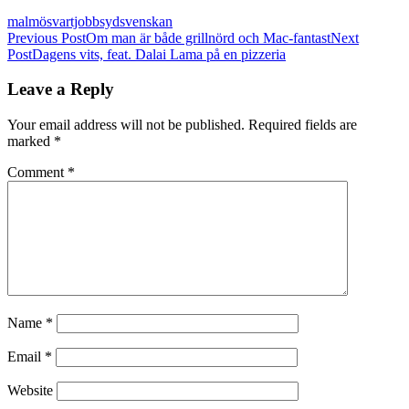
malmö
svartjobb
sydsvenskan
Post
Previous Post
Om man är både grillnörd och Mac-fantast
Next
Post
Dagens vits, feat. Dalai Lama på en pizzeria
navigation
Leave a Reply
Your email address will not be published.
Required fields are
marked
*
Comment
*
Name
*
Email
*
Website