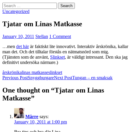
Search
for:
Uncategorized
Tjatar om Linas Matkasse
January 10, 2011
Stellan
1 Comment
…men
det här
är faktiskt lite innovativt. Interaktiv årskrönika, kallar
man det. Och det tilltalar förstås en nätmatsnörd som mig.
(Tjänsten som de använt,
Slinkset
, är väldigt intressant. Den ska jag
definitivt undersöka närmare.)
årskrönika
linas matkasse
slinkset
Post
Previous Post
Snyggburgare
Next Post
Tungan – en smaksak
navigation
One thought on “Tjatar om Linas
Matkasse”
Mårre
says:
January 10, 2011 at 1:00 pm
Bra tips och bra där Lina.