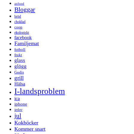
axfood
Bloggar
bröd
choklad
coop
ekologiskt
facebook
Familjemat
fotboll
frukt
glass
glögg
Godis
grill
Hälsa
I-landsproblem
ica
iphone
jerlov
jul
Kokböcker
Kommer snart