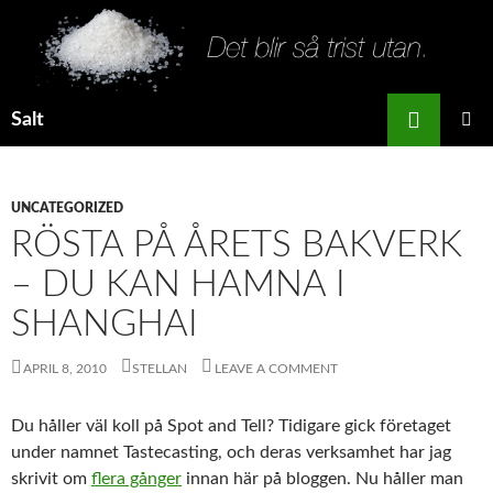
Search
Salt
SKIP
PRIMAR
TO
MENU
CONTENT
UNCATEGORIZED
RÖSTA PÅ ÅRETS BAKVERK
– DU KAN HAMNA I
SHANGHAI
APRIL 8, 2010
STELLAN
LEAVE A COMMENT
Du håller väl koll på Spot and Tell? Tidigare gick företaget
under namnet Tastecasting, och deras verksamhet har jag
skrivit om
flera gånger
innan här på bloggen. Nu håller man