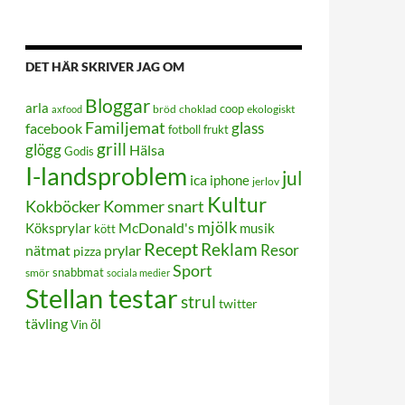
DET HÄR SKRIVER JAG OM
Bloggar
arla
coop
bröd
choklad
ekologiskt
axfood
Familjemat
glass
facebook
frukt
fotboll
grill
glögg
Hälsa
Godis
I-landsproblem
jul
ica
iphone
jerlov
Kultur
Kokböcker
Kommer snart
mjölk
Köksprylar
McDonald's
musik
kött
Recept
Reklam
Resor
prylar
nätmat
pizza
Sport
smör
snabbmat
sociala medier
Stellan testar
strul
twitter
tävling
öl
Vin