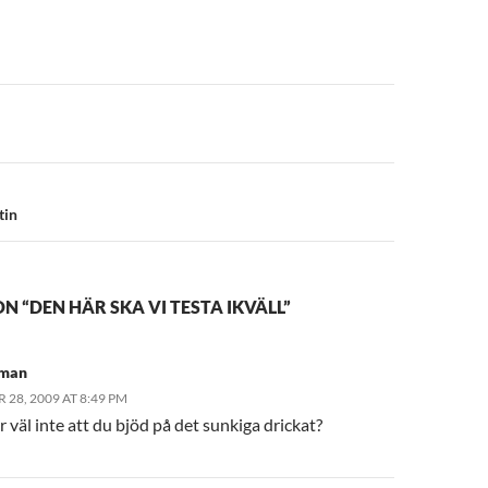
n
tin
N “DEN HÄR SKA VI TESTA IKVÄLL”
tman
28, 2009 AT 8:49 PM
väl inte att du bjöd på det sunkiga drickat?