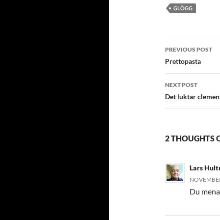
GLÖGG
Post
PREVIOUS POST
navigatio
Prettopasta
NEXT POST
Det luktar clemen
2 THOUGHTS O
Lars Hul
NOVEMBER 
Du menar 