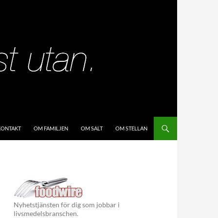
KIP TO CONTENT
KONTAKT
OM FAMILJEN
OM SALT
OM STELLAN
Nyhetstjänsten för dig som jobbar i
livsmedelsbranschen.