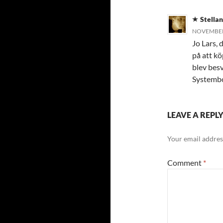
Stellan
NOVEMBER 
Jo Lars, 
på att kö
blev besv
Systembol
LEAVE A REPL
Your email address
Comment
*