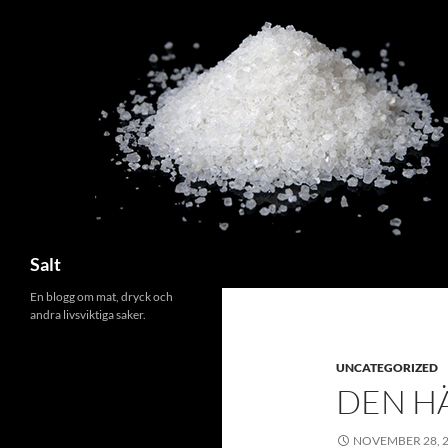
Search
Salt
En blogg om mat, dryck och
andra livsviktiga saker.
UNCATEGORIZED
DEN HÄ
NOVEMBER 28, 