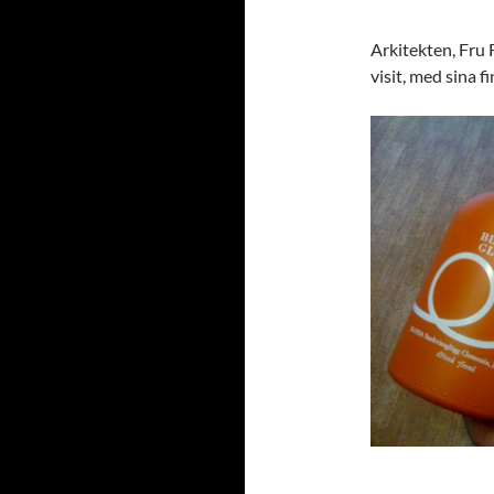
Arkitekten, Fru
visit, med sina fi