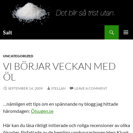
Search
Salt
SKIP
PRIMAR
TO
MENU
CONTENT
UNCATEGORIZED
VI BÖRJAR VECKAN MED
ÖL
SEPTEMBER 14, 2009
STELLAN
LEAVE A COMMENT
…nämligen ett tips om en spännande ny blogg jag hittade
häromdagen:
Ölsugen.se
Här kan du läsa riktigt initierade och roliga recensioner av olika
ölsorter, författade av de hemliga upphovsmännen Herr Klunk