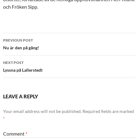
och Fröken Sipp.
Post
PREVIOUS POST
navigation
Nu är den på gång!
NEXT POST
Lyssna på Lallerstedt
LEAVE A REPLY
Your email address will not be published.
Required fields are marked
*
Comment
*