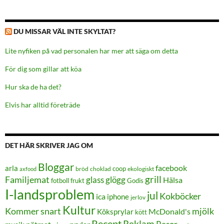
DU MISSAR VÄL INTE SKYLTAT?
Lite nyfiken på vad personalen har mer att säga om detta
För dig som gillar att köa
Hur ska de ha det?
Elvis har alltid företräde
DET HÄR SKRIVER JAG OM
Bloggar
facebook
arla
coop
bröd
choklad
ekologiskt
axfood
grill
Familjemat
glass
glögg
Hälsa
frukt
Godis
fotboll
I-landsproblem
jul
Kokböcker
ica
iphone
jerlov
Kultur
Kommer snart
mjölk
Köksprylar
McDonald's
kött
Recept
Reklam