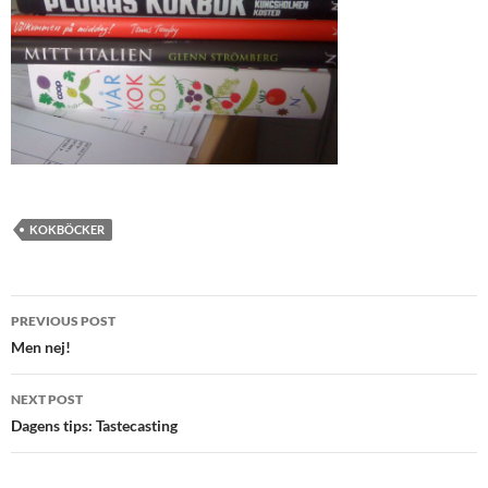
KOKBÖCKER
Post
PREVIOUS POST
navigation
Men nej!
NEXT POST
Dagens tips: Tastecasting