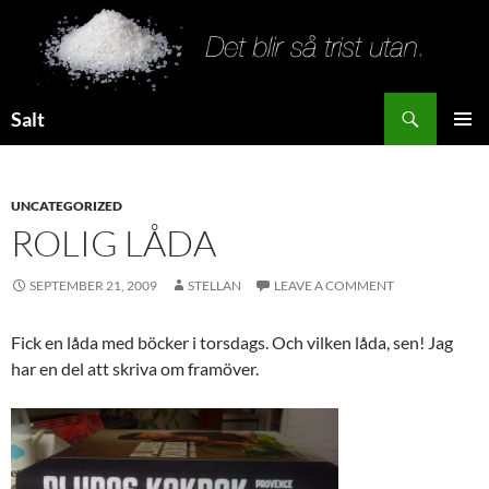
Search
Salt
SKIP
PRIMAR
TO
MENU
CONTENT
UNCATEGORIZED
ROLIG LÅDA
SEPTEMBER 21, 2009
STELLAN
LEAVE A COMMENT
Fick en låda med böcker i torsdags. Och vilken låda, sen! Jag
har en del att skriva om framöver.