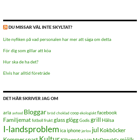
DU MISSAR VÄL INTE SKYLTAT?
Lite nyfiken på vad personalen har mer att säga om detta
För dig som gillar att köa
Hur ska de ha det?
Elvis har alltid företräde
DET HÄR SKRIVER JAG OM
Bloggar
facebook
arla
coop
bröd
choklad
ekologiskt
axfood
grill
Familjemat
glass
glögg
Hälsa
frukt
Godis
fotboll
I-landsproblem
jul
Kokböcker
ica
iphone
jerlov
Kultur
Kommer snart
mjölk
Köksprylar
McDonald's