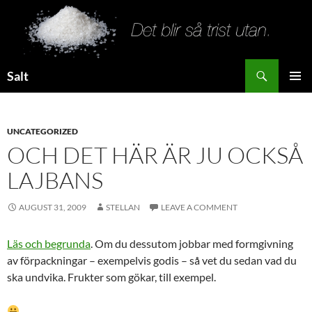
Search
Salt
SKIP
PRIMAR
TO
MENU
CONTENT
UNCATEGORIZED
OCH DET HÄR ÄR JU OCKSÅ
LAJBANS
AUGUST 31, 2009
STELLAN
LEAVE A COMMENT
Läs och begrunda
. Om du dessutom jobbar med formgivning
av förpackningar – exempelvis godis – så vet du sedan vad du
ska undvika. Frukter som gökar, till exempel.