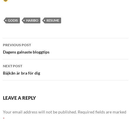
GODIS
HARIBO
RESUME
Post
PREVIOUS POST
navigation
Dagens galnaste bloggtips
NEXT POST
Bäjkån är bra för dig
LEAVE A REPLY
Your email address will not be published.
Required fields are marked
*