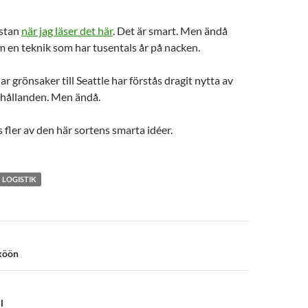
ästan
när jag läser det här
. Det är smart. Men ändå
m en teknik som har tusentals år på nacken.
r grönsaker till Seattle har förstås dragit nytta av
örhållanden. Men ändå.
 fler av den här sortens smarta idéer.
LOGISTIK
n
hköön
l