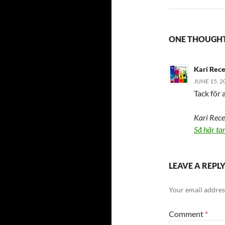
ONE THOUGHT 
Kari Rec
JUNE 15, 2
Tack för 
Kari Rece
Så här ta
LEAVE A REPL
Your email address
Comment
*