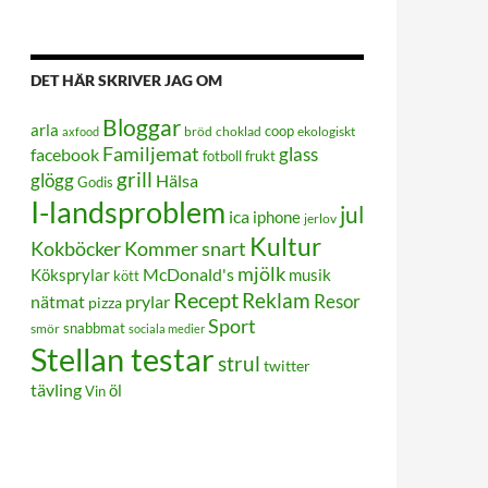
DET HÄR SKRIVER JAG OM
Bloggar
arla
coop
bröd
choklad
ekologiskt
axfood
Familjemat
glass
facebook
frukt
fotboll
grill
glögg
Hälsa
Godis
I-landsproblem
jul
ica
iphone
jerlov
Kultur
Kokböcker
Kommer snart
mjölk
Köksprylar
McDonald's
musik
kött
Recept
Reklam
Resor
prylar
nätmat
pizza
Sport
smör
snabbmat
sociala medier
Stellan testar
strul
twitter
tävling
öl
Vin