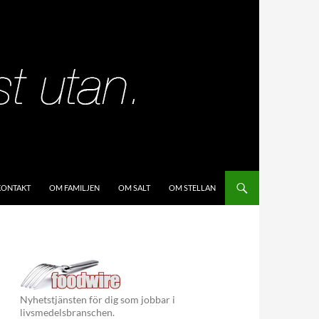
KIP TO CONTENT
KONTAKT
OM FAMILJEN
OM SALT
OM STELLAN
Nyhetstjänsten för dig som jobbar i
livsmedelsbranschen.