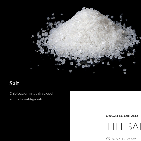
Search
Salt
En blogg om mat, dryck och
andra livsviktiga saker.
UNCATEGORIZED
TILLBA
JUNE 12, 2009