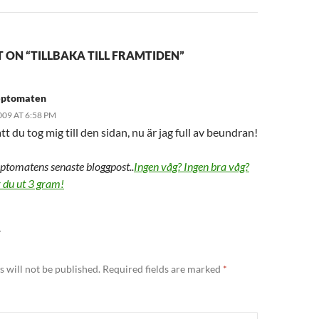
ON “TILLBAKA TILL FRAMTIDEN”
eptomaten
009 AT 6:58 PM
att du tog mig till den sidan, nu är jag full av beundran!
ptomatens senaste bloggpost..
Ingen våg? Ingen bra våg?
r du ut 3 gram!
Y
 will not be published.
Required fields are marked
*