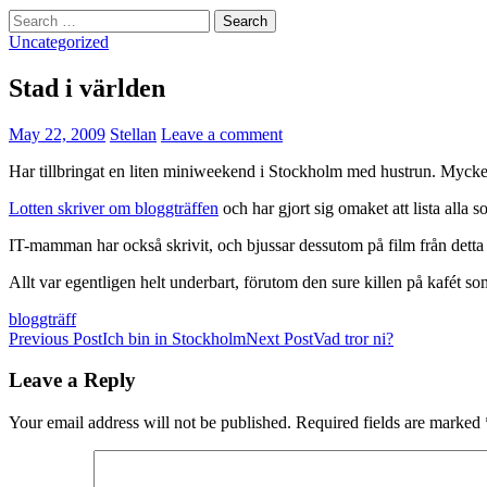
Search
for:
Uncategorized
Stad i världen
May 22, 2009
Stellan
Leave a comment
Har tillbringat en liten miniweekend i Stockholm med hustrun. Mycket 
Lotten skriver om bloggträffen
och har gjort sig omaket att lista alla 
IT-mamman har också skrivit, och bjussar dessutom på film från detta
Allt var egentligen helt underbart, förutom den sure killen på kafét so
bloggträff
Post
Previous Post
Ich bin in Stockholm
Next Post
Vad tror ni?
navigation
Leave a Reply
Your email address will not be published.
Required fields are marked