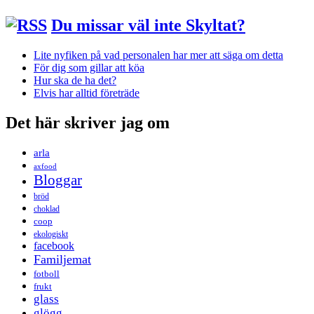
Du missar väl inte Skyltat?
Lite nyfiken på vad personalen har mer att säga om detta
För dig som gillar att köa
Hur ska de ha det?
Elvis har alltid företräde
Det här skriver jag om
arla
axfood
Bloggar
bröd
choklad
coop
ekologiskt
facebook
Familjemat
fotboll
frukt
glass
glögg